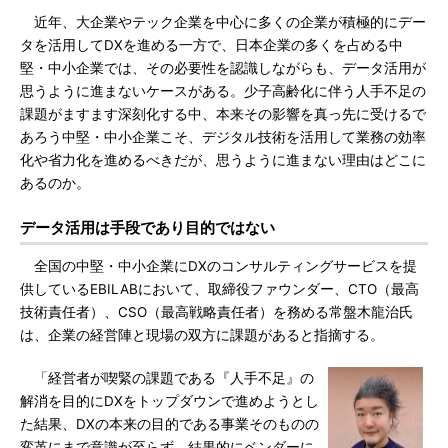
近年、大企業やテック企業を中心に多くの企業が積極的にデー
タを活用してDXを進める一方で、日本企業の多くを占める中
堅・中小企業では、その必要性を認識しながらも、データ活用が
思うように進まないケースがある。少子高齢化に伴う人手不足の
課題がますます深刻化する中、本来その影響を真っ先に受けるで
あろう中堅・中小企業こそ、デジタル技術を活用して業務の効率
化や省力化を進めるべきだが、思うように進まない理由はどこに
あるのか。
データ活用は手段であり目的ではない
全国の中堅・中小企業にDXのコンサルティングサービスを提
供しているEBILABにおいて、取締役ファウンダー、CTO（最高
技術責任者）、CSO（最高戦略責任者）を務める常盤木龍治氏
は、企業の経営陣と現場の双方に課題があると指摘する。
「経営者が喫緊の課題である『人手不足』の
解消を目的にDXをトップダウンで進めようとし
た結果、DXの本来の目的である事業そのものの
変革にまで意識が至らず、結果的にベンダーに