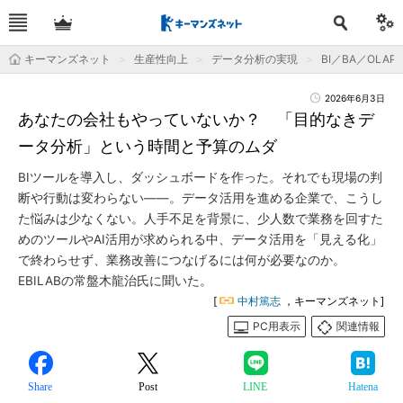
キーマンズネット
生産性向上
データ分析の実現
BI／BA／OLAP
2026年6月3日
あなたの会社もやっていないか？ 「目的なきデ
ータ分析」という時間と予算のムダ
BIツールを導入し、ダッシュボードを作った。それでも現場の判
断や行動は変わらない――。データ活用を進める企業で、こうし
た悩みは少なくない。人手不足を背景に、少人数で業務を回すた
めのツールやAI活用が求められる中、データ活用を「見える化」
で終わらせず、業務改善につなげるには何が必要なのか。
EBILABの常盤木龍治氏に聞いた。
[
中村篤志
，キーマンズネット]
PC用表示
関連情報
Share
Post
LINE
Hatena