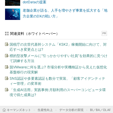
dotDataの提案
老舗企業が語る、人手を増やさず事業を拡大する「地
方企業のDXの戦い方」
関連資料（ホワイトペーパー）
PR
国税庁の次世代基幹システム「KSK2」稼働開始に向けて、対
応すべき変更点とは?
標的型攻撃メールに“引っかかりやすい社員”を効果的に見つけ
て訓練する方法
脱VMwareに何を選ぶ? 市場分析や実機検証から見えた仮想化
基盤移行の現実解
SNS認証や多要素認証も数分で実装、「顧客アイデンティテ
ィー管理」の変革術
「生成AI活用」実践事例:月額利用のスーパーコンピュータ環
境で得た成果は?
キーマンズネット
生産性向上
データ分析の実現
BI／BA／OLAP