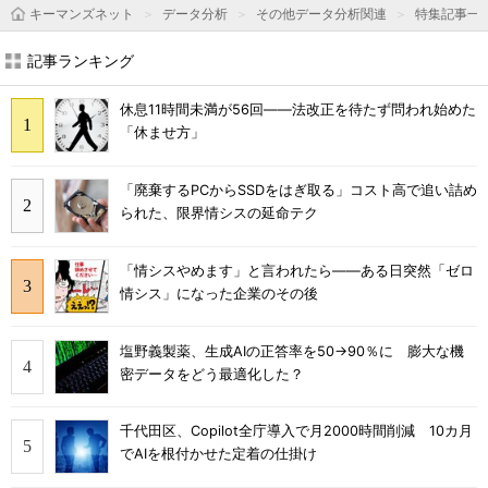
キーマンズネット
データ分析
その他データ分析関連
特集記事一
記事ランキング
休息11時間未満が56回――法改正を待たず問われ始めた
「休ませ方」
「廃棄するPCからSSDをはぎ取る」コスト高で追い詰め
られた、限界情シスの延命テク
「情シスやめます」と言われたら――ある日突然「ゼロ
情シス」になった企業のその後
塩野義製薬、生成AIの正答率を50→90％に 膨大な機
密データをどう最適化した？
千代田区、Copilot全庁導入で月2000時間削減 10カ月
でAIを根付かせた定着の仕掛け