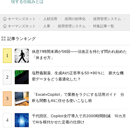
現する仕組みとは
キーマンズネット
人材活用
採用の効率化
採用管理システム
キーマンズネット
人事
採用管理システム
特集記事一覧
記事ランキング
休息11時間未満が56回――法改正を待たず問われ始めた
「休ませ方」
塩野義製薬、生成AIの正答率を50→90％に 膨大な機
密データをどう最適化した？
「Excel×Copilot」で業務をラクにする活用ガイド 分
析も関数もAIに任せる使いこなし術
千代田区、Copilot全庁導入で月2000時間削減 10カ月
でAIを根付かせた定着の仕掛け