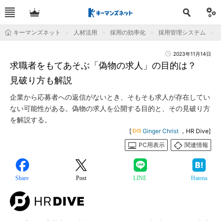
キーマンズネット
人材活用
採用の効率化
採用管理システム
2023年11月14日
求職者をもてあそぶ「偽物の求人」の目的は？
見破り方も解説
企業から応募者への返信がないとき、そもそも求人が存在してい
ない可能性がある。偽物の求人を公開する目的と、その見破り方
を解説する。
[
Ginger Christ
，HR Dive]
PC用表示
関連情報
Share
Post
LINE
Hatena