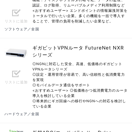
認証、ログ取得、リムーバブルメディア利用制限など
<おすすめユーザー> エンドポイントの情報漏洩対策を
トータルで行いたい企業。多くの機能を一括で導入す
リストに追加
ることで、管理の負荷を削減したい企業など。
ソフトウェア／全国
ギガビットVPNルータ FutureNet NXR
シリーズ
◎NGNに対応した安全、高速、低価格のギガビット
VPNルータシリーズ
◎設定・運用管理が容易で、高い信頼性と低消費電力
を実現
リストに追加
◎モバイルデータ通信をサポート
<おすすめユーザー> ◎低価格かつ低消費電力のルータ
導入を検討している企業
◎将来的にギガ回線への移行やNGNへの対応を検討し
ている企業
ハードウェア／全国