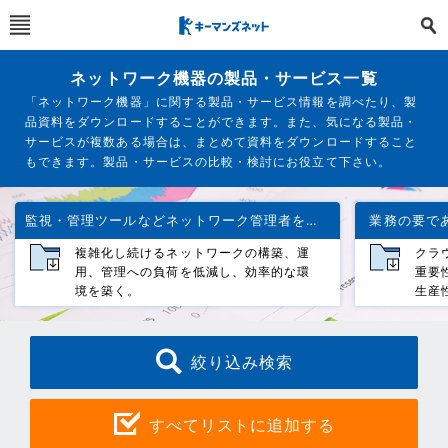
ネットワーク機器の製品・サービス一覧
「ネットワーク機器」に関する製品・サービス情報を調べたり、製
品資料をダウンロードすることができます。また、気になる製品・
サービスが複数ある場合は、まとめて資料をダウンロードすること
もできます。製品・サービスの比較・検討にお役立て下さい。
監視・管理ツールなどネットワーク管理者をサポートする製品群
業務の要で
複雑化し続けるネットワークの構築、運
クラ
用、管理への負荷を低減し、効率的な環
重要
境を築く。
生産
絞り込み検索
すべてリストに追加する