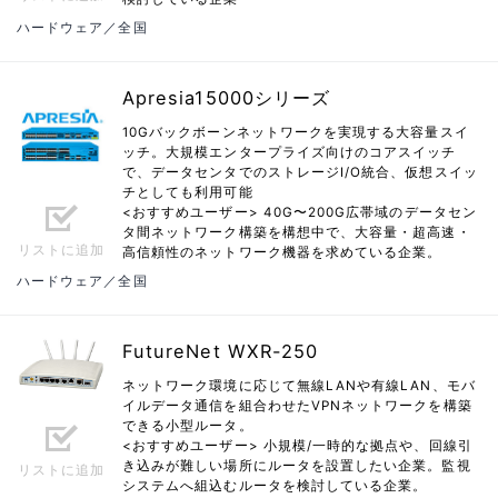
ハードウェア／全国
Apresia15000シリーズ
10Gバックボーンネットワークを実現する大容量スイ
ッチ。大規模エンタープライズ向けのコアスイッチ
で、データセンタでのストレージI/O統合、仮想スイッ
チとしても利用可能
<おすすめユーザー> 40G〜200G広帯域のデータセン
タ間ネットワーク構築を構想中で、大容量・超高速・
リストに追加
高信頼性のネットワーク機器を求めている企業。
ハードウェア／全国
FutureNet WXR-250
ネットワーク環境に応じて無線LANや有線LAN、モバ
イルデータ通信を組合わせたVPNネットワークを構築
できる小型ルータ。
<おすすめユーザー> 小規模/一時的な拠点や、回線引
き込みが難しい場所にルータを設置したい企業。監視
リストに追加
システムへ組込むルータを検討している企業。