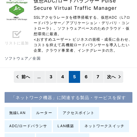
仮想ADC/ロードバランサー Pulse
Secure Virtual Traffic Manager
SSLアクセラレータを標準搭載する、仮想ADC（L7ロ
ードバランサー／アプリケーション・デリバリ・コン
トローラ）。ソフトウェアベースのためクラウド・仮
想環境に最適。
<おすすめユーザー> ビジネスの規模・成長に合わせ、
リストに追加
コストを抑えて高機能ロードバランサーを導入したい
企業。クラウド事業者、インテグレータの方。
ソフトウェア／全国
前へ
…
3
4
5
6
7
次へ
「ネットワーク機器」に関連する製品・サービスを探す
無線LAN
ルーター
アクセスポイント
ADC/ロードバランサ
LAN構築
ネットワークスイッチ