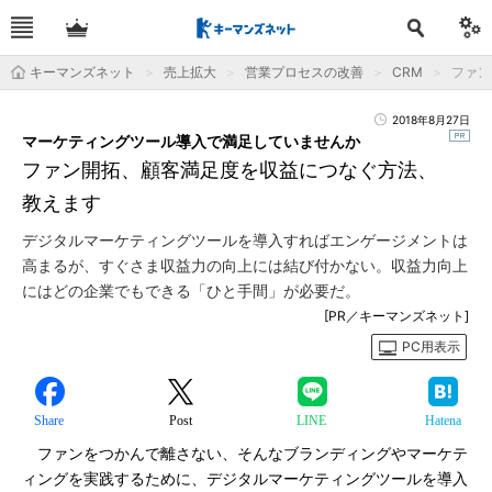
キーマンズネット
売上拡大
営業プロセスの改善
CRM
ファン
2018年8月27日
マーケティングツール導入で満足していませんか
ファン開拓、顧客満足度を収益につなぐ方法、
教えます
デジタルマーケティングツールを導入すればエンゲージメントは
高まるが、すぐさま収益力の向上には結び付かない。収益力向上
にはどの企業でもできる「ひと手間」が必要だ。
[PR／キーマンズネット]
PC用表示
Share
Post
LINE
Hatena
ファンをつかんで離さない、そんなブランディングやマーケテ
ィングを実践するために、デジタルマーケティングツールを導入