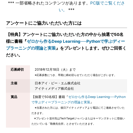
*** 一部省略されたコンテンツがあります。
PC版でご覧くださ
い。
***
アンケートにご協力いただいた方には
【特典】アンケートにご協力いただいた方の中から抽選で50名
様に書籍『
ゼロから作るDeep Learning──Pythonで学ぶディー
プラーニングの理論と実装
』をプレゼントします。ぜひご回答く
ださい。
応募締切
2018年12月18日（火）まで
※応募多数につき、早期に締め切らせていただく場合がございます。
主催
日本アイ・ビー・エム株式会社
アイティメディア株式会社
賞品
【抽選で50名様】書籍『
ゼロから作るDeep Learning──Python
で学ぶディープラーニングの理論と実装
』
※当選された方には、後日アイティメディアより電話にてご連絡させていた
だきます。
※プレゼント送付先はTechTargetジャパンまたはキーマンズネットに登録い
ただいている「勤務先住所」とさせていただきます。