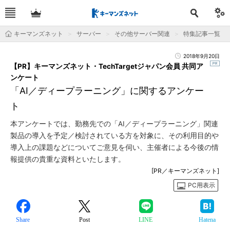
キーマンズネット
サーバー
その他サーバー関連
特集記事一覧
2018年9月20日
【PR】キーマンズネット・TechTargetジャパン会員 共同ア
ンケート
「AI／ディープラーニング」に関するアンケー
ト
本アンケートでは、勤務先での「AI／ディープラーニング」関連
製品の導入を予定／検討されている方を対象に、その利用目的や
導入上の課題などについてご意見を伺い、主催者による今後の情
報提供の貴重な資料といたします。
[PR／キーマンズネット]
PC用表示
Share
Post
LINE
Hatena