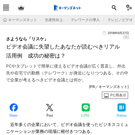
キーマンズネット
生産性向上
テレワークの導入
テレビ／ビデオ
2018年9月27日
さようなら「リスケ」
ビデオ会議に失望したあなたが読むべきリアル
活用例 成功の秘密は？
PCやタブレットで簡単に使えるビデオ会議が広く普及し、外出
先や在宅での勤務（テレワーク）が身近になりつつある。その中
で企業が考えるべきビデオ会議とは何か。
[PR／キーマンズネット]
PC用表示
Share
Post
LINE
Hatena
近年多くの企業において、ビデオ会議を使ったビジネスコミュ
ニケーションが業務の現場に根付きつつある。