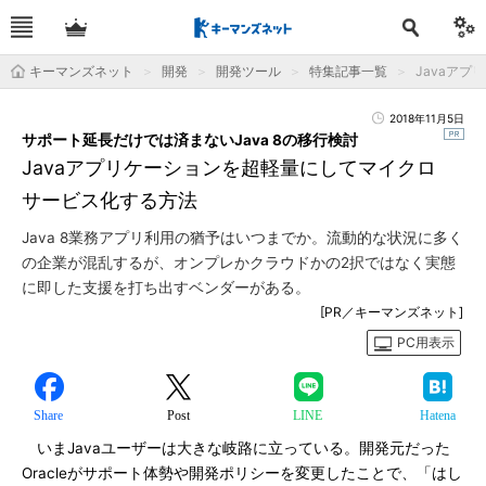
キーマンズネット
開発
開発ツール
特集記事一覧
Javaア
2018年11月5日
サポート延長だけでは済まないJava 8の移行検討
Javaアプリケーションを超軽量にしてマイクロ
サービス化する方法
Java 8業務アプリ利用の猶予はいつまでか。流動的な状況に多く
の企業が混乱するが、オンプレかクラウドかの2択ではなく実態
に即した支援を打ち出すベンダーがある。
[PR／キーマンズネット]
PC用表示
Share
Post
LINE
Hatena
いまJavaユーザーは大きな岐路に立っている。開発元だった
Oracleがサポート体勢や開発ポリシーを変更したことで、「はし