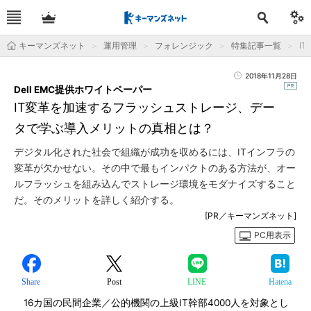
キーマンズネット
運用管理
フォレンジック
特集記事一覧
I
2018年11月28日
Dell EMC提供ホワイトペーパー
IT変革を加速するフラッシュストレージ、デー
タで学ぶ導入メリットの真相とは？
デジタル化された社会で組織が成功を収めるには、ITインフラの
変革が欠かせない。その中で最もインパクトのある方法が、オー
ルフラッシュを組み込んでストレージ環境をモダナイズすること
だ。そのメリットを詳しく紹介する。
[PR／キーマンズネット]
PC用表示
Share
Post
LINE
Hatena
16カ国の民間企業／公的機関の上級IT幹部4000人を対象とし