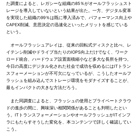
た調査によると、レガシーな組織の85％がオールフラッシュスト
レージを導入していないという結果が出た。一方、デジタル変革
を実現した組織の99％は既に導入済みで、パフォーマンス向上や
CAPEX削減、意思決定の迅速化といったメリットを感じている
という。
オールフラッシュアレイは、従来の回転式ディスクと比べ、レ
イテンシ削減やドライブ当たりのIOPS向上だけでなく、ワーク
ロード統合、ハードウェア設置面積縮小など多大な長所を持つ。
今日の高度にデジタル化された社会で成功を収めるにはITトラン
スフォーメーションが不可欠になっているが、こうしたオールフ
ラッシュを組み込んでストレージ環境をモダナイズすることが、
最もインパクトの大きな方法だろう。
また同調査によると、フラッシュの使用とプライベートクラウ
ドの進歩の間に、興味深い相関関係があることも判明したとい
う。ITトランスフォーメーションやオールフラッシュがITインフ
ラにもたらすそうした変化を、本コンテンツで詳しく確認してい
こう。