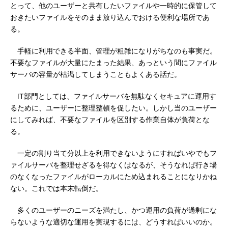
とって、他のユーザーと共有したいファイルや一時的に保管して
おきたいファイルをそのまま放り込んでおける便利な場所であ
る。
手軽に利用できる半面、管理が粗雑になりがちなのも事実だ。
不要なファイルが大量にたまった結果、あっという間にファイル
サーバの容量が枯渇してしまうこともよくある話だ。
IT部門としては、ファイルサーバを無駄なくセキュアに運用す
るために、ユーザーに整理整頓を促したい。しかし当のユーザー
にしてみれば、不要なファイルを区別する作業自体が負荷とな
る。
一定の割り当て分以上を利用できないようにすればいやでもフ
ァイルサーバを整理せざるを得なくはなるが、そうなれば行き場
のなくなったファイルがローカルにため込まれることになりかね
ない。これでは本末転倒だ。
多くのユーザーのニーズを満たし、かつ運用の負荷が過剰にな
らないような適切な運用を実現するには、どうすればいいのか。