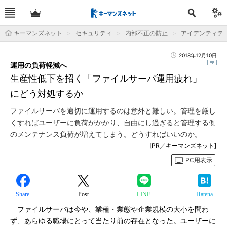
キーマンズネット
セキュリティ
内部不正の防止
アイデンティテ
2018年12月10日
運用の負荷軽減へ
生産性低下を招く「ファイルサーバ運用疲れ」
にどう対処するか
ファイルサーバを適切に運用するのは意外と難しい。管理を厳し
くすればユーザーに負荷がかかり、自由にし過ぎると管理する側
のメンテナンス負荷が増えてしまう。どうすればいいのか。
[PR／キーマンズネット]
PC用表示
Share
Post
LINE
Hatena
ファイルサーバは今や、業種・業態や企業規模の大小を問わ
ず、あらゆる職場にとって当たり前の存在となった。ユーザーに