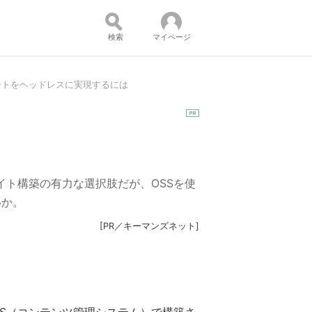
検索
マイページ
ントをヘッドレスに実現するには
コンテンツ：
サイト構築の有力な選択肢だが、OSSを使
いか。
[
PR／キーマンズネット
]