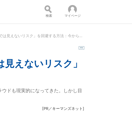
検索
マイページ
システムとデータの移行「目先の見積もりだけでは見えないリスク」を回避する方法：今からでも慌てない、失敗しない方法とは
コンテンツ：
は見えないリスク」
盤やクラウドも現実的になってきた。しかし目
[
PR／キーマンズネット
]