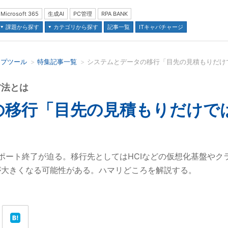
Microsoft 365
生成AI
PC管理
RPA BANK
課題から探す
カテゴリから探す
記事一覧
ITキャパチャージ
ップツール
特集記事一覧
並び順：
方法とは
の移行「目先の見積もりだけで
008 R2のサポート終了が迫る。移行先としてはHCIなどの仮想化基
が大きくなる可能性がある。ハマリどころを解説する。