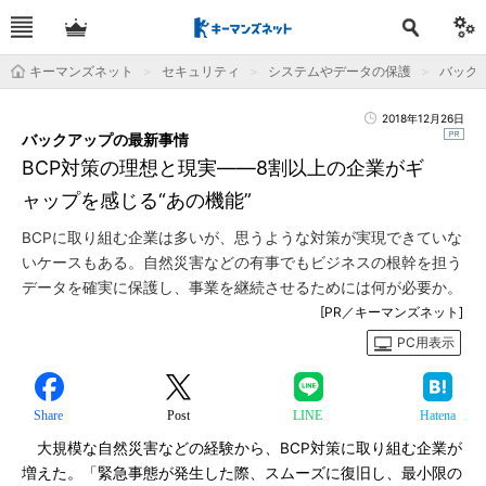
キーマンズネット
セキュリティ
システムやデータの保護
バック
2018年12月26日
バックアップの最新事情
BCP対策の理想と現実――8割以上の企業がギ
ャップを感じる“あの機能”
BCPに取り組む企業は多いが、思うような対策が実現できていな
いケースもある。自然災害などの有事でもビジネスの根幹を担う
データを確実に保護し、事業を継続させるためには何が必要か。
[PR／キーマンズネット]
PC用表示
Share
Post
LINE
Hatena
大規模な自然災害などの経験から、BCP対策に取り組む企業が
増えた。「緊急事態が発生した際、スムーズに復旧し、最小限の