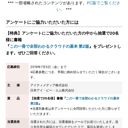
*** 一部省略されたコンテンツがあります。
PC版でご覧くださ
い。
***
アンケートにご協力いただいた方には
【特典】アンケートにご協力いただいた方の中から抽選で20名
様に書籍
『
この一冊で全部わかるクラウドの基本 第2版
』をプレゼントし
ます。ぜひご回答ください。
応募締切
2019年7月5日（金）まで
※応募多数につき、早期に締め切らせていただく場合がございま
す。
主 催
アイティメディア株式会社
日本アイ・ビー・エム株式会社
賞 品
【抽選で20名様】書籍『
この一冊で全部わかるクラウドの基本
第2版
』
※当選対象者は本アンケートに全問回答いただいた方に限らせて
いただきます。
当選発表
当選された方には、当選連絡をメールでお送りいたします。送
り先住所を確認させていただいた上で、賞品を発送いたしま