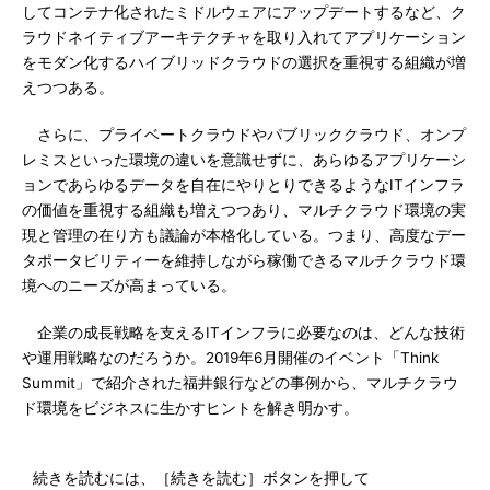
してコンテナ化されたミドルウェアにアップデートするなど、ク
ラウドネイティブアーキテクチャを取り入れてアプリケーション
をモダン化するハイブリッドクラウドの選択を重視する組織が増
えつつある。
さらに、プライベートクラウドやパブリッククラウド、オンプ
レミスといった環境の違いを意識せずに、あらゆるアプリケーシ
ョンであらゆるデータを自在にやりとりできるようなITインフラ
の価値を重視する組織も増えつつあり、マルチクラウド環境の実
現と管理の在り方も議論が本格化している。つまり、高度なデー
タポータビリティーを維持しながら稼働できるマルチクラウド環
境へのニーズが高まっている。
企業の成長戦略を支えるITインフラに必要なのは、どんな技術
や運用戦略なのだろうか。2019年6月開催のイベント「Think
Summit」で紹介された福井銀行などの事例から、マルチクラウ
ド環境をビジネスに生かすヒントを解き明かす。
続きを読むには、［続きを読む］ボタンを押して