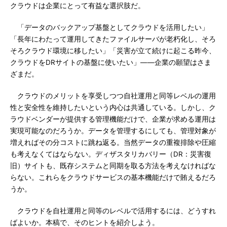
クラウドは企業にとって有益な選択肢だ。
「データのバックアップ基盤としてクラウドを活用したい」
「長年にわたって運用してきたファイルサーバが老朽化し、そろ
そろクラウド環境に移したい」「災害が立て続けに起こる昨今、
クラウドをDRサイトの基盤に使いたい」――企業の願望はさま
ざまだ。
クラウドのメリットを享受しつつ自社運用と同等レベルの運用
性と安全性を維持したいという内心は共通している。しかし、ク
ラウドベンダーが提供する管理機能だけで、企業が求める運用は
実現可能なのだろうか。データを管理するにしても、管理対象が
増えればその分コストに跳ね返る。当然データの重複排除や圧縮
も考えなくてはならない。ディザスタリカバリー（DR：災害復
旧）サイトも、既存システムと同期を取る方法を考えなければな
らない。これらをクラウドサービスの基本機能だけで賄えるだろ
うか。
クラウドを自社運用と同等のレベルで活用するには、どうすれ
ばよいか。本稿で、そのヒントを紹介しよう。