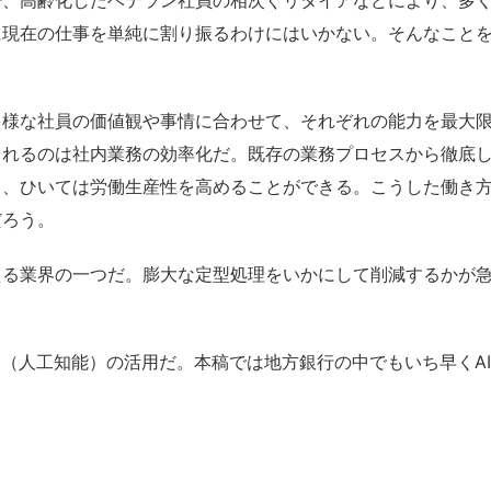
、高齢化したベテラン社員の相次ぐリタイアなどにより、多く
に現在の仕事を単純に割り振るわけにはいかない。そんなこと
様な社員の価値観や事情に合わせて、それぞれの能力を最大限
られるのは社内業務の効率化だ。既存の業務プロセスから徹底
り、ひいては労働生産性を高めることができる。こうした働き
だろう。
る業界の一つだ。膨大な定型処理をいかにして削減するかが急
（人工知能）の活用だ。本稿では地方銀行の中でもいち早くA