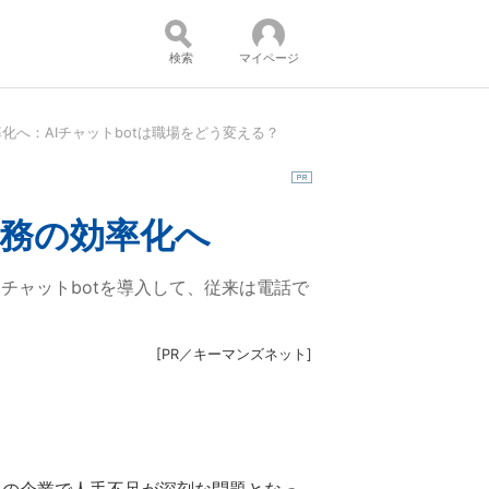
検索
マイページ
化へ：AIチャットbotは職場をどう変える？
コンテンツ：
業務の効率化へ
チャットbotを導入して、従来は電話で
[
PR／キーマンズネット
]