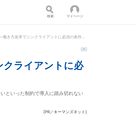
検索
マイページ
生体認証、Web会議、管理性――働き方改革でシンクライアントに必須の条件：多忙な情シスが注目するシンクライアント
コンテンツ：
ンクライアントに必
しいといった制約で導入に踏み切れない
[
PR／キーマンズネット
]