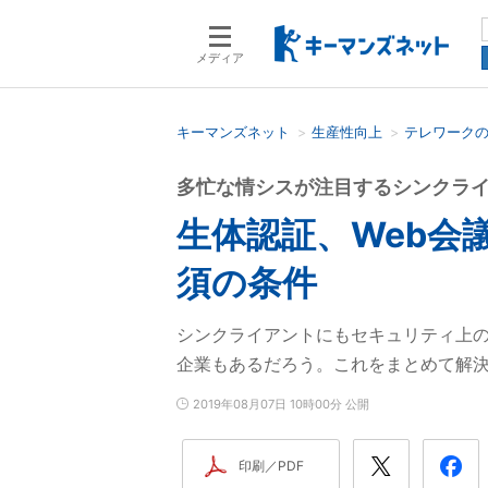
メディア
キーマンズネット
生産性向上
テレワーク
検索語を入力してください
多忙な情シスが注目するシンクラ
生体認証、Web会
須の条件
シンクライアントにもセキュリティ上
企業もあるだろう。これをまとめて解
2019年08月07日 10時00分 公開
印刷／PDF