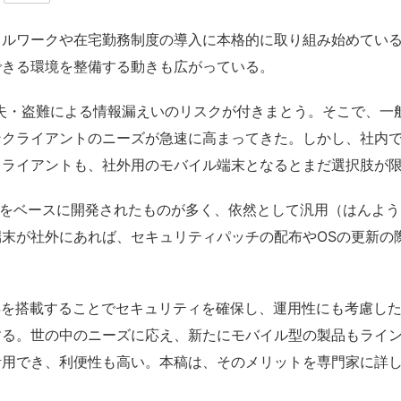
ルワークや在宅勤務制度の導入に本格的に取り組み始めている
できる環境を整備する動きも広がっている。
失・盗難による情報漏えいのリスクが付きまとう。そこで、一般
ンクライアントのニーズが急速に高まってきた。しかし、社内
クライアントも、社外用のモバイル端末となるとまだ選択肢が
nuxをベースに開発されたものが多く、依然として汎用（はんよ
末が社外にあれば、セキュリティパッチの配布やOSの更新の
Sを搭載することでセキュリティを確保し、運用性にも考慮した
する。世の中のニーズに応え、新たにモバイル型の製品もライ
活用でき、利便性も高い。本稿は、そのメリットを専門家に詳