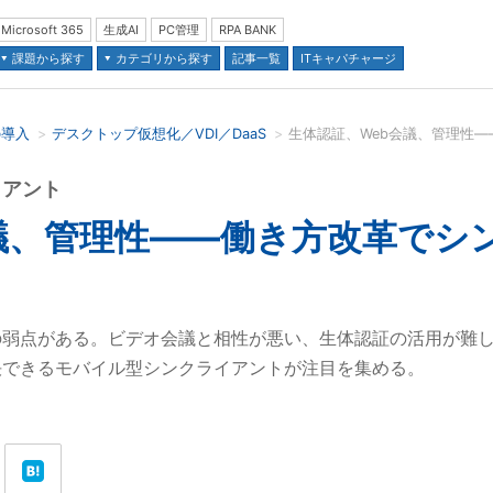
Microsoft 365
生成AI
PC管理
RPA BANK
課題から探す
カテゴリから探す
記事一覧
ITキャパチャージ
の導入
デスクトップ仮想化／VDI／DaaS
並び順：
イアント
議、管理性――働き方改革でシ
の弱点がある。ビデオ会議と相性が悪い、生体認証の活用が難
決できるモバイル型シンクライアントが注目を集める。