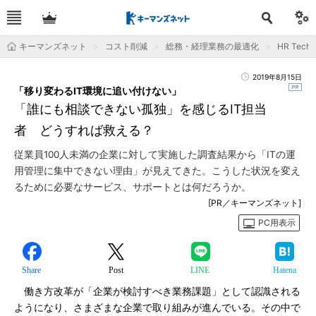
キーマンズネット
コスト削減
総務・経理業務の最適化
HR Tec
2019年8月15日
「移り変わるIT環境に追い付けない」
「誰にも相談できない孤独」を感じるIT担当
者 どうすれば救える？
従業員100人未満の企業に対して実施した調査結果から「ITの運
用管理に集中できない理由」が見えてきた。こうした状況を変え
るために必要なサービス、サポートとは何だろうか。
[PR／キーマンズネット]
PC用表示
Share
Post
LINE
Hatena
働き方改革が「企業が検討すべき業務課題」として認識される
ようになり、さまざまな企業で取り組みが進んでいる。その中で