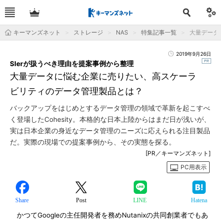
キーマンズネット
ストレージ
NAS
特集記事一覧
大量データ
2019年9月26日
SIerが扱うべき理由を提案事例から整理
大量データに悩む企業に売りたい、高スケーラ
ビリティのデータ管理製品とは？
バックアップをはじめとするデータ管理の領域で革新を起こすべ
く登場したCohesity。本格的な日本上陸からはまだ日が浅いが、
実は日本企業の身近なデータ管理のニーズに応えられる注目製品
だ。実際の現場での提案事例から、その実態を探る。
[PR／キーマンズネット]
PC用表示
Share
Post
LINE
Hatena
かつてGoogleの主任開発者を務めNutanixの共同創業者でもあ