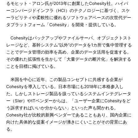
るモヒット・アロン氏が2013年に創業したCohesity社。ハイパ
ーコンバージドインフラ（HCI）のテクノロジーに基づく、スケ
ーラビリティや柔軟性に優れるソフトウェアベースの次世代デー
タプラットフォーム「Cohesity」を開発・提供している。
Cohesityはバックアップやファイルサーバ、オブジェクトスト
レージなど、基幹システム“以外”のデータを1カ所で集中管理する
ことでデータ管理の効率を高め、企業のデータ活用を促進する。
その優れた拡張性を生かして「大量データの断片化」を解決する
ことを目標に掲げている。
米国を中心に近年、この製品コンセプトに共感する企業が
Cohesityを導入している。日本市場にも2018年に本格参入し
た。しかしストレージ製品を扱っているシステムインテグレータ
ー（SIer）やITベンダーからは、「ユーザー企業にCohesityをど
う訴求すればいいか分からない」といった声も聞かれる。
Cohesity社が比較的新興ベンダーであることもあり、国内企業に
向けた具体的な提案イメージが沸きにくいことがその背景にあ
る。