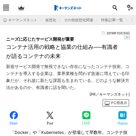
キーマンズネット
仮想化
その他仮想化関連
特集記事一覧
コ
2019年10月30日
ニーズに応じたサービス開発が重要
コンテナ活用の戦略と協業の仕組み──有識者
が語るコンテナの未来
新規サービス開発で無視できない存在になったコンテナ技術。コ
ンテナを導入する企業は、業界業種を問わず急速に増えている印
象だが、それ故に新たな課題も生まれている。どのような解決方
法があるのか、有識者に話を聞いた。
[PR／キーマンズネット]
PC用表示
Share
Post
LINE
Hatena
「Docker」や「Kubernetes」が登場して早数年。コンテナ技