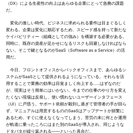
（DX）による生産性の向上はあらゆる企業にとって急務の課題
だ。
変化の激しい時代、ビジネスに求められる要件は目まぐるしく
変わる。企業は変化に順応するため、スピード感を持って新たな
ケイパビリティー（組織としての強み）を構築する必要がある。
同時に、既存の資産が足かせになるリスクも回避しなければなら
ない。そこで鍵となるのがSaaS（Software as a Service）の活
用だ。
今日、フロントオフィスからバックオフィスまで、あらゆるシ
ステムがSaaSとして提供されるようになっている。それらを活
用することで業務の効率は目覚ましく向上する……はずなのだ
が、現実はそう簡単にはいかない。今までの仕事のやり方を変え
たくない現場は反発し、使い慣れないユーザーインタフェース
（UI）に戸惑う。サポート依頼が殺到し過ぎて管理者の手が回ら
ず、マニュアルは用意するもののSaaSはアップデートが頻繁に
あるため、すぐに使えなくなってしまう。苦労の末に何とか運用
が軌道に乗ったころにはまた別のSaaSが導入され、同じような
ドタバタが繰り返される――といった具合だ。