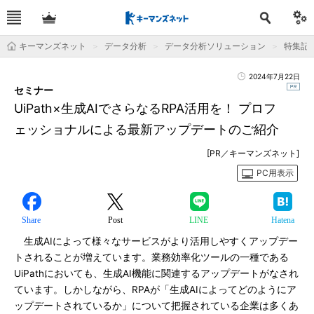
キーマンズネット
データ分析
データ分析ソリューション
特集記
2024年7月22日
セミナー
UiPath×生成AIでさらなるRPA活用を！ プロフ
ェッショナルによる最新アップデートのご紹介
[PR／キーマンズネット]
PC用表示
Share
Post
LINE
Hatena
生成AIによって様々なサービスがより活用しやすくアップデー
トされることが増えています。業務効率化ツールの一種である
UiPathにおいても、生成AI機能に関連するアップデートがなされ
ています。しかしながら、RPAが「生成AIによってどのようにア
ップデートされているか」について把握されている企業は多くあ