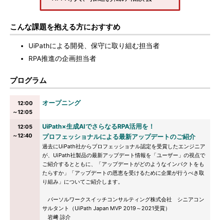
こんな課題を抱える方におすすめ
UiPathによる開発、保守に取り組む担当者
RPA推進の企画担当者
プログラム
オープニング
12:00
～12:05
UiPath×生成AIでさらなるRPA活用を！
12:05
～12:40
プロフェッショナルによる最新アップデートのご紹介
過去にUiPath社からプロフェッショナル認定を受賞したエンジニア
が、UiPath社製品の最新アップデート情報を「ユーザー」の視点で
ご紹介するとともに、「アップデートがどのようなインパクトをも
たらすか」「アップデートの恩恵を受けるために企業が行うべき取
り組み」についてご紹介します。
パーソルワークスイッチコンサルティング株式会社 シニアコン
サルタント（UiPath Japan MVP 2019～2021受賞）
岩﨑 諒介