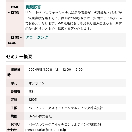
質疑応答
12:40
～12:55
UiPath社のプロフェッショナル認定受賞者が、各種業界・領域での
ご支援実績を踏まえて、参加者のみなさまのご質問にリアルタイム
でお答えいたします。RPA活用におけるお取り組み全般から、具体
的なお困りごとまで、幅広く回答いたします。
クロージング
12:55～
13:00
セミナー概要
開催日
2024年8月29日（木）12:00～13:00
時
形式
オンライン
参加費
無料
定員
120名
主催
パーソルワークスイッチコンサルティング株式会社
共催
UiPath株式会社
お問い
パーソルワークスイッチコンサルティング株式会社
合わせ
pwsc_marke@persol.co.jp