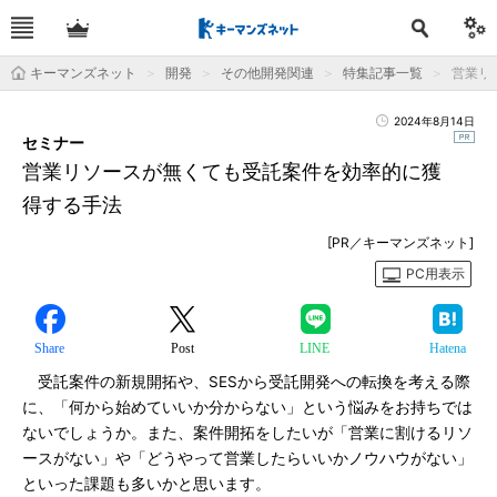
キーマンズネット
開発
その他開発関連
特集記事一覧
営業リ
2024年8月14日
セミナー
営業リソースが無くても受託案件を効率的に獲
得する手法
[PR／キーマンズネット]
PC用表示
Share
Post
LINE
Hatena
受託案件の新規開拓や、SESから受託開発への転換を考える際
に、「何から始めていいか分からない」という悩みをお持ちでは
ないでしょうか。また、案件開拓をしたいが「営業に割けるリソ
ースがない」や「どうやって営業したらいいかノウハウがない」
といった課題も多いかと思います。