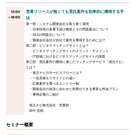
営業リソースが無くても受託案件を効率的に獲得する手
15:00
～16:00
法
第一部：システム開発会社を取り巻く環境
・日本特有の多重下請け構造とその問題展点について
・SESの問題点について
・開発会社会社が自社で案件を獲得するためには？
第二部：ビジネスマッチングサイトとは？
・ビジネスマッチングサイトのメリット・デメリット
・IT領域におけるビジネスマッチングサイトの課題
第三部：受託案件の獲得に適したマッチングサービス『発注ナビ』
とは？
・発注ナビのサービスフローとは？
・一括見積もりサイトとの違い
・応募案件を選べるエントリー制
・開発会社の状況に合わせた利用ができる豊富な料金プラン
・事例企業のご紹介
発注ナビ株式会社 営業部
田中 宏樹
セミナー概要