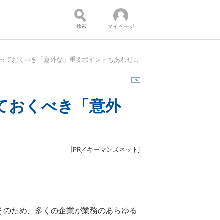
検索
マイページ
Boxを使ったDX実践方法とは？ Box導入前に知っておくべき「意外な」重要ポイントもあわせて紹介！：セミナー
コンテンツ：
っておくべき「意外
[
PR／キーマンズネット
]
そのため、多くの企業が業務のあらゆる