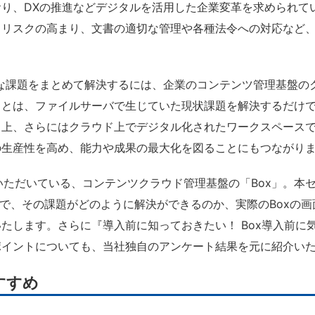
り、DXの推進などデジタルを活用した企業変革を求められて
ィリスクの高まり、文書の適切な管理や各種法令への対応など
な課題をまとめて解決するには、企業のコンテンツ管理基盤の
ことは、ファイルサーバで生じていた現状課題を解決するだけ
向上、さらにはクラウド上でデジタル化されたワークスペース
の生産性を高め、能力や成果の最大化を図ることにもつながり
用いただいている、コンテンツクラウド管理基盤の「Box」。本
とで、その課題がどのように解決ができるのか、実際のBoxの
たします。さらに『導入前に知っておきたい！ Box導入前に
ポイントについても、当社独自のアンケート結果を元に紹介い
すすめ