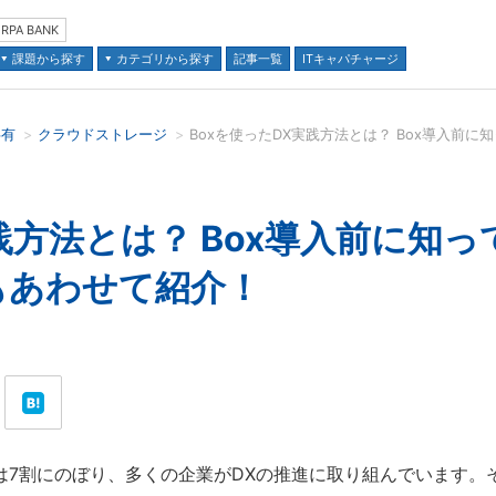
RPA BANK
課題から探す
カテゴリから探す
記事一覧
ITキャパチャージ
共有
クラウドストレージ
並び順：
実践方法とは？ Box導入前に知
もあわせて紹介！
7割にのぼり、多くの企業がDXの推進に取り組んでいます。