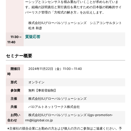
ーシップとコンセンサスを積み重ねていくことが求められていま
す。組織の説明責任と実行責任を果たすための日本版の戦略的サイ
バーリスク管理の「方程式の解き方」をお伝えします。
株式会社IIJグローバルソリューションズ シニアコンサルタント
松木 和彦
質疑応答
11:30～
11:40
セミナー概要
開催日
2024年11月22日（金）11:00～11:40
時
形式
オンライン
参加費
無料【事前登録制】
主催
株式会社IIJグローバルソリューションズ
共催
パロアルトネットワークス株式会社
お問い
株式会社IIJグローバルソリューションズ iijgs-promotion-
合わせ
rm@iijglobal.co.jp
※主催社の競合企業にお勤めの方および個人の方のご参加はご遠慮ください。予