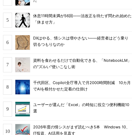
た
休息11時間未満が56回――法改正を待たず問われ始めた
「休ませ方」
DXはやる、情シスは増やさない――経営者はどう乗り
切るつもりなのか
資料を食わせるだけで自動化できる、「NotebookLM」
の"ズルい"使いこなし術
千代田区、Copilot全庁導入で月2000時間削減 10カ月
でAIを根付かせた定着の仕掛け
ユーザーが選んだ「Excel」の時短に役立つ便利機能10
選
2026年度の情シスがまず読むべき5本 Windows 10、
IT投資、AI活用を見直す