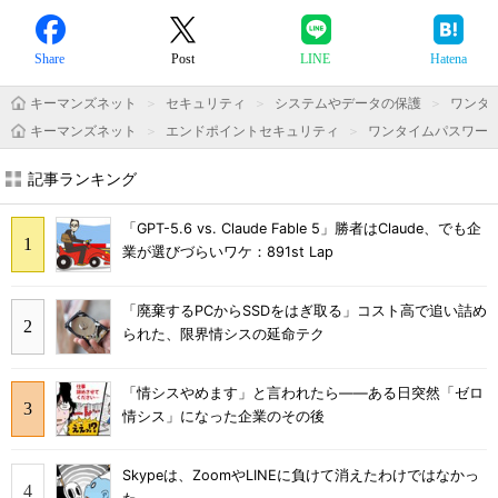
Share
Post
LINE
Hatena
キーマンズネット
セキュリティ
システムやデータの保護
ワンタ
キーマンズネット
エンドポイントセキュリティ
ワンタイムパスワー
記事ランキング
「GPT-5.6 vs. Claude Fable 5」勝者はClaude、でも企
業が選びづらいワケ：891st Lap
「廃棄するPCからSSDをはぎ取る」コスト高で追い詰め
られた、限界情シスの延命テク
「情シスやめます」と言われたら――ある日突然「ゼロ
情シス」になった企業のその後
Skypeは、ZoomやLINEに負けて消えたわけではなかっ