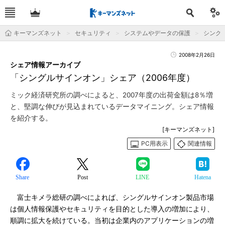
キーマンズネット
セキュリティ
システムやデータの保護
シング
2008年2月26日
シェア情報アーカイブ
「シングルサインオン」シェア（2006年度）
ミック経済研究所の調べによると、2007年度の出荷金額は8％増
と、堅調な伸びが見込まれているデータマイニング。シェア情報
を紹介する。
[キーマンズネット]
PC用表示
関連情報
Share
Post
LINE
Hatena
富士キメラ総研の調べによれば、シングルサインオン製品市場
は個人情報保護やセキュリティを目的とした導入の増加により、
順調に拡大を続けている。当初は企業内のアプリケーションの増