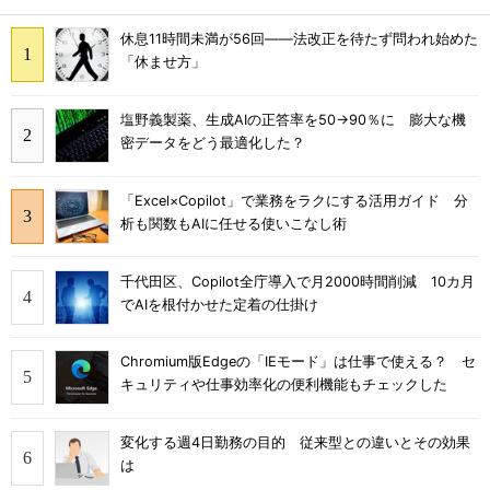
休息11時間未満が56回――法改正を待たず問われ始めた
「休ませ方」
塩野義製薬、生成AIの正答率を50→90％に 膨大な機
密データをどう最適化した？
「Excel×Copilot」で業務をラクにする活用ガイド 分
析も関数もAIに任せる使いこなし術
千代田区、Copilot全庁導入で月2000時間削減 10カ月
でAIを根付かせた定着の仕掛け
Chromium版Edgeの「IEモード」は仕事で使える？ セ
キュリティや仕事効率化の便利機能もチェックした
変化する週4日勤務の目的 従来型との違いとその効果
は