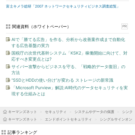
富士キメラ総研「2007 ネットワークセキュリティビジネス調査総覧」
関連資料（ホワイトペーパー）
PR
AIで「勝てる広告」を作る、分析から改善案作成まで自動化
する広告基盤の実力
国税庁の次世代基幹システム「KSK2」稼働開始に向けて、対
応すべき変更点とは?
サイバー攻撃からビジネスを守る、「戦略的データ復旧」の
方法
“SSDとHDDの使い分け”が変わる ストレージの新常識
「Microsoft Purview」解説:AI時代のデータセキュリティを実
現する仕組みとは
キーマンズネット
セキュリティ
システムやデータの保護
シング
キーマンズネット
エンドポイントセキュリティ
シングルサインオン
記事ランキング