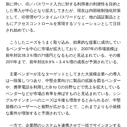
加に伴い、ID／パスワード入力に対する利用者の利便性を目的と
した導入が中心となり拡大してきたが、現在は内部統制強化対策
として、ID管理やワンタイムパスワードなど、他の認証製品とと
もにアクセスコントロールを実現するソリューションとして注目
され始めている。
こうしたニーズをうまく取り込み、効果的な提案に成功してい
るベンダーを中心に市場が拡大しており、2007年の市場規模は
前年対比18.3％増の71億円となるものと見込まれている。その後
2011年まで、前年対比9.9％～3.4％増の成長が予測されている。
主要ベンダーが主なターゲットとしてきた大規模企業への導入
は一段落しつつあり、中堅企業向けに製品の拡販を図るベンダー
や、携帯電話を利用したB to Cの分野などで売上を拡大している
ベンダーなどが市場占有率を伸ばすものと見込まれている。シン
グルサインオンへのニーズは今後も増加するとみられるが、中堅
規模のユーザーへと裾野が広がることで、これまでよりも小規模
な案件が増加すると予測されている。
一方で、企業間のシステムを連携させて一括でサインオンする