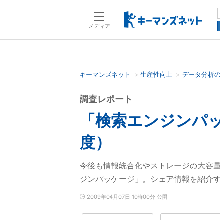
メディア
キーマンズネット
生産性向上
データ分析
検索語を入力してください
調査レポート
「検索エンジンパッ
度）
今後も情報統合化やストレージの大容
ジンパッケージ」。シェア情報を紹介
2009年04月07日 10時00分 公開