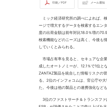
印刷／PDF
メール通知
ミック経済研究所の調べによれば、検
ージで増大するデータを検索するエンタ
度の出荷金額は前年対比18.0％増の7
検索機能などのニーズは高く、今後も
していくとみられる。
市場占有率を見ると、セキュアな企業
成したオートノミーが、12.1％で1位と
ZANTAZ製品を統合した情報リスク
る。2位のインフォコムは、官公庁や大
た。今後は他の製品との連携強化など
3位のファストサーチ＆トランスファは
ESP」が評価されたことで売り上げを大