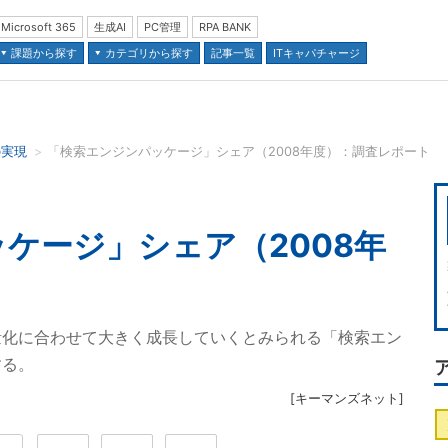
Microsoft 365
生成AI
PC管理
RPA BANK
課題から探す
カテゴリから探す
記事一覧
ITキャパチャージ
の実現
「検索エンジンパッケージ」シェア（2008年度）：調査レポート
並び順：
ケージ」シェア（2008年
量化に合わせて大きく成長していくとみられる「検索エン
する。
[
キーマンズネット
]