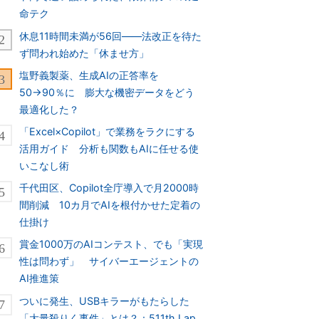
命テク
休息11時間未満が56回――法改正を待た
ず問われ始めた「休ませ方」
塩野義製薬、生成AIの正答率を
50→90％に 膨大な機密データをどう
最適化した？
「Excel×Copilot」で業務をラクにする
活用ガイド 分析も関数もAIに任せる使
いこなし術
千代田区、Copilot全庁導入で月2000時
間削減 10カ月でAIを根付かせた定着の
仕掛け
賞金1000万のAIコンテスト、でも「実現
性は問わず」 サイバーエージェントの
AI推進策
ついに発生、USBキラーがもたらした
「大量殺りく事件」とは？：511th Lap