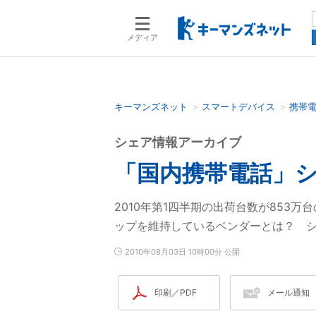
メディア
キーマンズネット
スマートデバイス
携帯
検索語を入力してください
シェア情報アーカイブ
「国内携帯電話」シ
2010年第1四半期の出荷台数が853
ップを維持しているベンダーとは？ 
2010年08月03日 10時00分 公開
印刷／PDF
メール通知