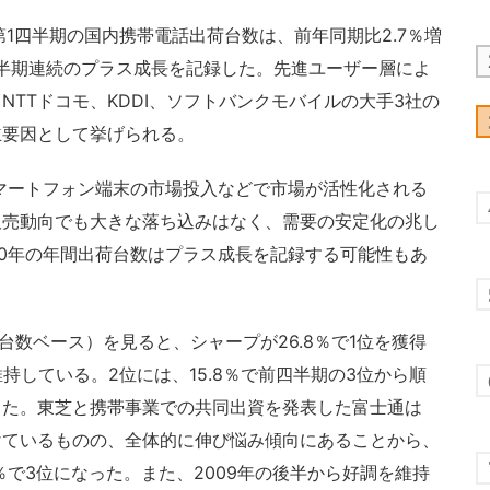
0年第1四半期の国内携帯電話出荷台数は、前年同期比2.7％増
四半期連続のプラス成長を記録した。先進ユーザー層によ
TTドコモ、KDDI、ソフトバンクモバイルの大手3社の
主要因として挙げられる。
マートフォン端末の市場投入などで市場が活性化される
販売動向でも大きな落ち込みはなく、需要の安定化の兆し
10年の年間出荷台数はプラス成長を記録する可能性もあ
台数ベース）を見ると、シャープが26.8％で1位を獲得
持している。2位には、15.8％で前四半期の3位から順
した。東芝と携帯事業での共同出資を発表した富士通は
けているものの、全体的に伸び悩み傾向にあることから、
1％で3位になった。また、2009年の後半から好調を維持