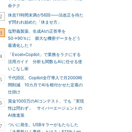
命テク
休息11時間未満が56回――法改正を待た
ず問われ始めた「休ませ方」
塩野義製薬、生成AIの正答率を
50→90％に 膨大な機密データをどう
最適化した？
「Excel×Copilot」で業務をラクにする
活用ガイド 分析も関数もAIに任せる使
いこなし術
千代田区、Copilot全庁導入で月2000時
間削減 10カ月でAIを根付かせた定着の
仕掛け
賞金1000万のAIコンテスト、でも「実現
性は問わず」 サイバーエージェントの
AI推進策
ついに発生、USBキラーがもたらした
「大量殺りく事件」とは？：511th Lap