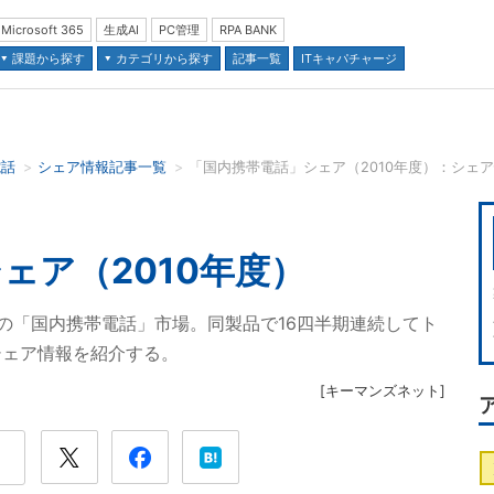
Microsoft 365
生成AI
PC管理
RPA BANK
課題から探す
カテゴリから探す
記事一覧
ITキャパチャージ
電話
シェア情報記事一覧
「国内携帯電話」シェア（2010年度）：シェ
並び順：
ェア（2010年度）
万台の「国内携帯電話」市場。同製品で16四半期連続してト
シェア情報を紹介する。
[
キーマンズネット
]