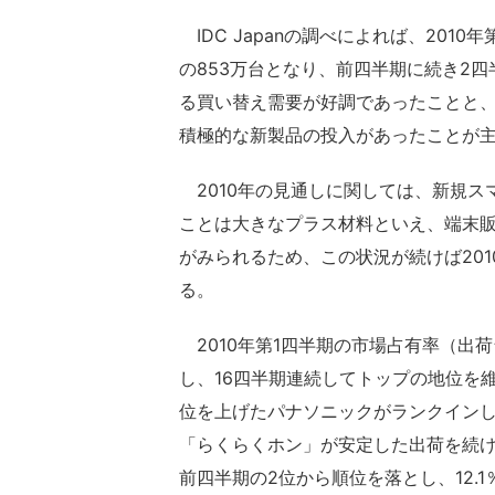
IDC Japanの調べによれば、201
の853万台となり、前四半期に続き2
る買い替え需要が好調であったことと、N
積極的な新製品の投入があったことが
2010年の見通しに関しては、新規ス
ことは大きなプラス材料といえ、端末
がみられるため、この状況が続けば20
る。
2010年第1四半期の市場占有率（出荷
し、16四半期連続してトップの地位を維
位を上げたパナソニックがランクイン
「らくらくホン」が安定した出荷を続
前四半期の2位から順位を落とし、12.