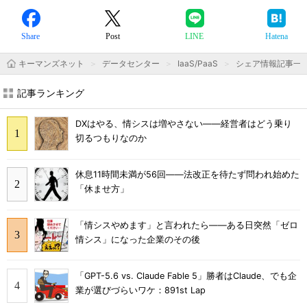
Share
Post
LINE
Hatena
キーマンズネット
データセンター
IaaS/PaaS
シェア情報記事一
記事ランキング
DXはやる、情シスは増やさない――経営者はどう乗り
切るつもりなのか
休息11時間未満が56回――法改正を待たず問われ始めた
「休ませ方」
「情シスやめます」と言われたら――ある日突然「ゼロ
情シス」になった企業のその後
「GPT-5.6 vs. Claude Fable 5」勝者はClaude、でも企
業が選びづらいワケ：891st Lap