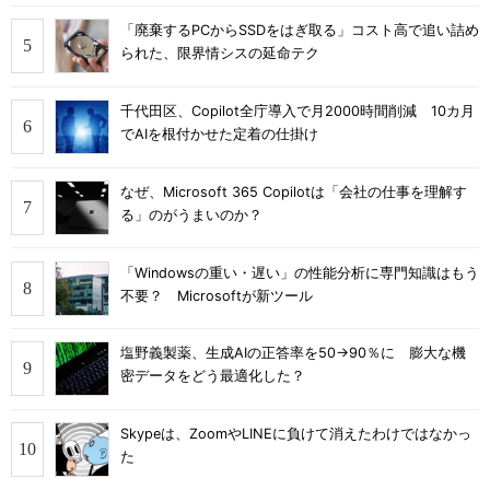
「廃棄するPCからSSDをはぎ取る」コスト高で追い詰め
られた、限界情シスの延命テク
千代田区、Copilot全庁導入で月2000時間削減 10カ月
でAIを根付かせた定着の仕掛け
なぜ、Microsoft 365 Copilotは「会社の仕事を理解す
る」のがうまいのか？
「Windowsの重い・遅い」の性能分析に専門知識はもう
不要？ Microsoftが新ツール
塩野義製薬、生成AIの正答率を50→90％に 膨大な機
密データをどう最適化した？
Skypeは、ZoomやLINEに負けて消えたわけではなかっ
た