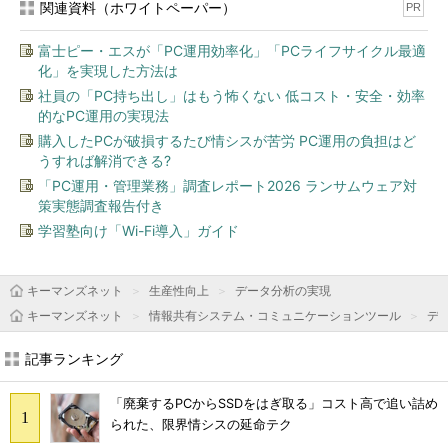
関連資料（ホワイトペーパー）
PR
富士ピー・エスが「PC運用効率化」「PCライフサイクル最適
化」を実現した方法は
社員の「PC持ち出し」はもう怖くない 低コスト・安全・効率
的なPC運用の実現法
購入したPCが破損するたび情シスが苦労 PC運用の負担はど
うすれば解消できる?
「PC運用・管理業務」調査レポート2026 ランサムウェア対
策実態調査報告付き
学習塾向け「Wi-Fi導入」ガイド
キーマンズネット
生産性向上
データ分析の実現
キーマンズネット
情報共有システム・コミュニケーションツール
デ
記事ランキング
「廃棄するPCからSSDをはぎ取る」コスト高で追い詰め
られた、限界情シスの延命テク