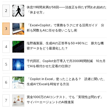
休息11時間未満が56回――法改正を待たず問われ始めた
「休ませ方」
「Excel×Copilot」で業務をラクにする活用ガイド 分
析も関数もAIに任せる使いこなし術
塩野義製薬、生成AIの正答率を50→90％に 膨大な機
密データをどう最適化した？
千代田区、Copilot全庁導入で月2000時間削減 10カ月
でAIを根付かせた定着の仕掛け
「Copilot in Excel」使ったことある？ 読者に聞いた、
生成AIでExcelを時短する方法
賞金1000万のAIコンテスト、でも「実現性は問わず」
サイバーエージェントのAI推進策