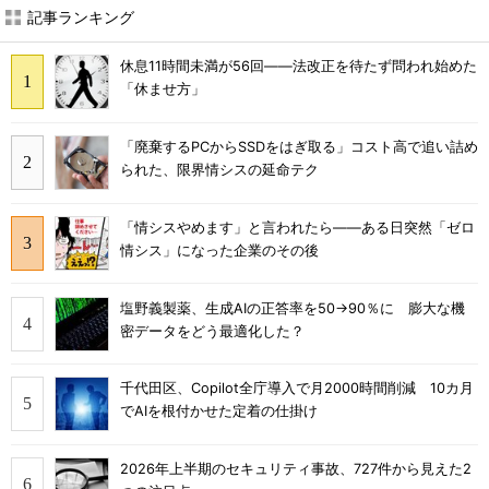
記事ランキング
休息11時間未満が56回――法改正を待たず問われ始めた
「休ませ方」
「廃棄するPCからSSDをはぎ取る」コスト高で追い詰め
られた、限界情シスの延命テク
「情シスやめます」と言われたら――ある日突然「ゼロ
情シス」になった企業のその後
塩野義製薬、生成AIの正答率を50→90％に 膨大な機
密データをどう最適化した？
千代田区、Copilot全庁導入で月2000時間削減 10カ月
でAIを根付かせた定着の仕掛け
2026年上半期のセキュリティ事故、727件から見えた2