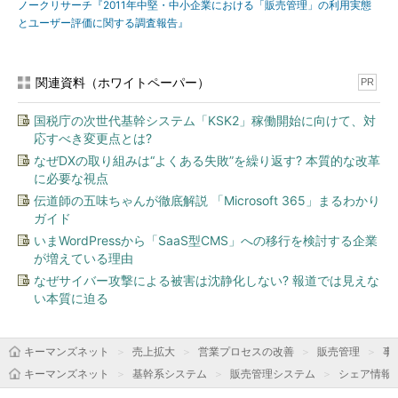
ノークリサーチ『2011年中堅・中小企業における「販売管理」の利用実態
とユーザー評価に関する調査報告』
関連資料（ホワイトペーパー）
PR
国税庁の次世代基幹システム「KSK2」稼働開始に向けて、対
応すべき変更点とは?
なぜDXの取り組みは“よくある失敗”を繰り返す? 本質的な改革
に必要な視点
伝道師の五味ちゃんが徹底解説 「Microsoft 365」まるわかり
ガイド
いまWordPressから「SaaS型CMS」への移行を検討する企業
が増えている理由
なぜサイバー攻撃による被害は沈静化しない? 報道では見えな
い本質に迫る
キーマンズネット
売上拡大
営業プロセスの改善
販売管理
事
キーマンズネット
基幹系システム
販売管理システム
シェア情報