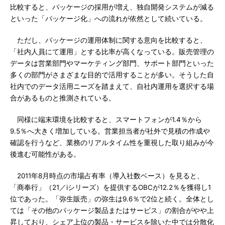
比較すると、パッケージの採用が増え、独自開発システムが減る
といった「パッケージ化」への流れが依然として続いている。
ただし、パッケージの運用体制に関する意向を比較すると、
「社内人員にて運用」とする比率が高くなっている。販売管理の
データは営業部門やマーケティング部門、サポート部門といった
多くの部門がさまざまな目的で活用することが多い。そうした自
社内でのデータ活用ニーズを踏まえて、自社内運用を選択する場
合があるものと推測されている。
同様に端末環境を比較すると、スマートフォンが1.4％から
9.5％へ大きく増加している。営業担当者が社外で見積の作成や
確認を行うなど、業務のリアルタイム性を重視した取り組みが今
後進む可能性がある。
2011年8月時点の市場占有率（導入社数ベース）を見ると、
「商奉行」（21／iシリーズ）を提供するOBCが12.2％を獲得し1
位であった。「弥生販売」の弥生は9.6％で2位と続く。全体とし
ては「その他のパッケージ製品またはサービス」の割合がやや上
昇しており、シェア上位の製品・サービスを除いた中では分散化