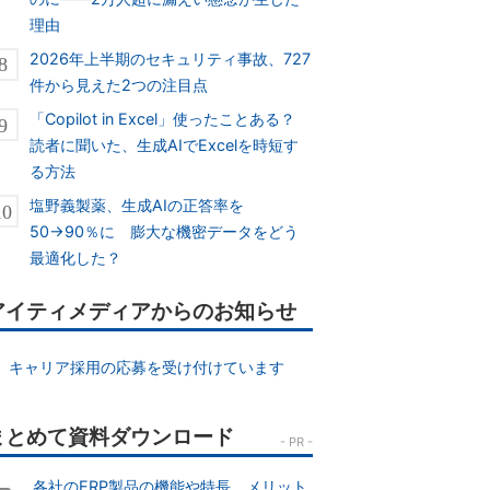
理由
2026年上半期のセキュリティ事故、727
件から見えた2つの注目点
「Copilot in Excel」使ったことある？
読者に聞いた、生成AIでExcelを時短す
る方法
塩野義製薬、生成AIの正答率を
50→90％に 膨大な機密データをどう
最適化した？
アイティメディアからのお知らせ
キャリア採用の応募を受け付けています
各社のERP製品の機能や特長、メリット