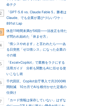
命テク
「GPT-5.6 vs. Claude Fable 5」勝者は
Claude、でも企業が選びづらいワケ：
891st Lap
休息11時間未満が56回――法改正を待た
ず問われ始めた「休ませ方」
「情シスやめます」と言われたら――あ
る日突然「ゼロ情シス」になった企業の
その後
「Excel×Copilot」で業務をラクにする
活用ガイド 分析も関数もAIに任せる使
いこなし術
千代田区、Copilot全庁導入で月2000時
間削減 10カ月でAIを根付かせた定着の
仕掛け
「カード情報は保存していない」はずな
のに――2万人超に漏えい懸念が生じた