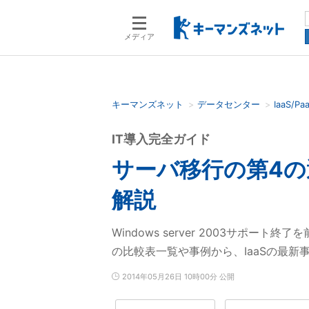
メディア
キーマンズネット
データセンター
IaaS/Pa
検索語を入力してください
IT導入完全ガイド
サーバ移行の第4の
解説
Windows server 2003サポー
の比較表一覧や事例から、IaaSの最新
2014年05月26日 10時00分 公開