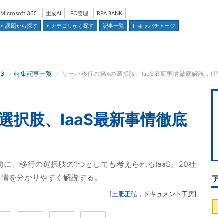
Microsoft 365
生成AI
PC管理
RPA BANK
課題から探す
カテゴリから探す
記事一覧
ITキャパチャージ
aS
特集記事一覧
サーバ移行の第4の選択肢、IaaS最新事情徹底解説：I
並び順：
選択肢、IaaS最新事情徹底
ト終了を前に、移行の選択肢の1つとしても考えられるIaaS。20社
事情を分かりやすく解説する。
[
土肥正弘
，
ドキュメント工房
]