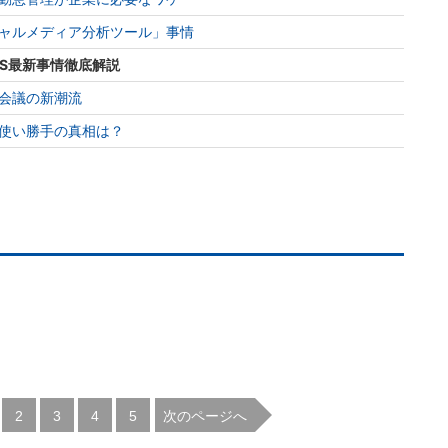
ャルメディア分析ツール」事情
aS最新事情徹底解説
会議の新潮流
使い勝手の真相は？
|
|
|
|
次のページへ
2
3
4
5