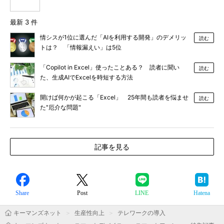
最新 3 件
情シスが1位に選んだ「AIを利用する開発」のデメリッ
読む
トは？ 「情報漏えい」は5位
「Copilot in Excel」使ったことある？ 読者に聞い
読む
た、生成AIでExcelを時短する方法
開けば何かが起こる「Excel」 25年間も読者を悩ませ
読む
た"厄介な問題"
記事を見る
Share
Post
LINE
Hatena
キーマンズネット
生産性向上
テレワークの導入