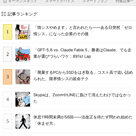
キーマンズネット
スマートデバイス
スマートフォン
特集記事一
記事ランキング
「情シスやめます」と言われたら――ある日突然「ゼロ
情シス」になった企業のその後
「GPT-5.6 vs. Claude Fable 5」勝者はClaude、でも企
業が選びづらいワケ：891st Lap
「廃棄するPCからSSDをはぎ取る」コスト高で追い詰め
られた、限界情シスの延命テク
Skypeは、ZoomやLINEに負けて消えたわけではなかっ
た
休息11時間未満が56回――法改正を待たず問われ始めた
「休ませ方」