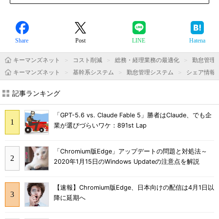
Share
Post
LINE
Hatena
キーマンズネット
コスト削減
総務・経理業務の最適化
勤怠管理
キーマンズネット
基幹系システム
勤怠管理システム
シェア情報
記事ランキング
「GPT-5.6 vs. Claude Fable 5」勝者はClaude、でも企
業が選びづらいワケ：891st Lap
「Chromium版Edge」アップデートの問題と対処法～
2020年1月15日のWindows Updateの注意点を解説
【速報】Chromium版Edge、日本向けの配信は4月1日以
降に延期へ