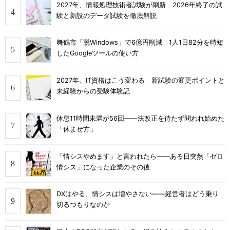
2027年、情報処理技術者試験が刷新 2026年終了の試
験と新設のデータ試験を徹底解説
舞鶴市「脱Windows」で6億円削減 1人1日82分を時短
したGoogleツールの使い方
2027年、IT資格はこう変わる 新試験の変更ポイントと
未経験からの受験体験記
休息11時間未満が56回――法改正を待たず問われ始めた
「休ませ方」
「情シスやめます」と言われたら――ある日突然「ゼロ
情シス」になった企業のその後
DXはやる、情シスは増やさない――経営者はどう乗り
切るつもりなのか