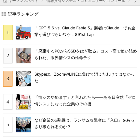
キーマンズネット
情報共有システム・コミュニケーションツール
プ
記事ランキング
「GPT-5.6 vs. Claude Fable 5」勝者はClaude、でも企
業が選びづらいワケ：891st Lap
「廃棄するPCからSSDをはぎ取る」コスト高で追い詰め
られた、限界情シスの延命テク
Skypeは、ZoomやLINEに負けて消えたわけではなかっ
た
「情シスやめます」と言われたら――ある日突然「ゼロ
情シス」になった企業のその後
なぜ企業の6割超は、ランサム攻撃者に「入口」をあっ
さり破られるのか？