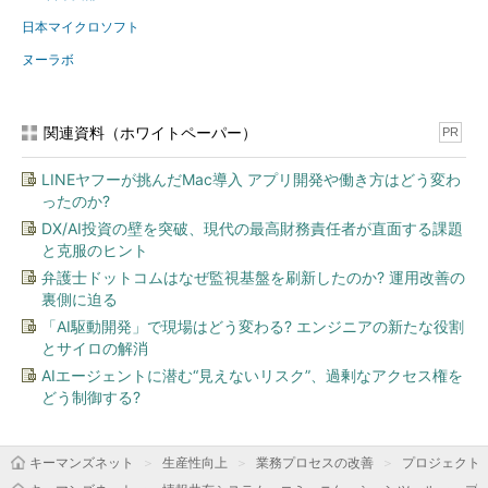
日本マイクロソフト
ヌーラボ
関連資料（ホワイトペーパー）
PR
LINEヤフーが挑んだMac導入 アプリ開発や働き方はどう変わ
ったのか?
DX/AI投資の壁を突破、現代の最高財務責任者が直面する課題
と克服のヒント
弁護士ドットコムはなぜ監視基盤を刷新したのか? 運用改善の
裏側に迫る
「AI駆動開発」で現場はどう変わる? エンジニアの新たな役割
とサイロの解消
AIエージェントに潜む“見えないリスク”、過剰なアクセス権を
どう制御する?
キーマンズネット
生産性向上
業務プロセスの改善
プロジェクト