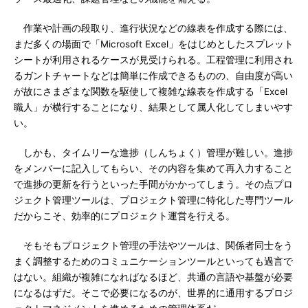
作業や計画の段取り、進行状況などの線表を作成する際には、
まだ多くの場面で「Microsoft Excel」をはじめとしたスプレット
シートが利用されるケースが見受けられる。工程管理に利用され
るガントチャートなどは簡単に作成できるものの、自由度が高い
が故にさまざまな関数を駆使して複雑な線表を作成する「Excel
職人」が横行することになり、結果として属人化してしまいやす
い。
しかも、タイムリーな進捗（しんちょく）管理が難しい。進捗
をメンバーに記入してもらい、その内容を集めて再入力すること
で進捗の更新を行うといった手間がかかってしまう。その点プロ
ジェクト管理ツールは、プロジェクト管理に特化した専門ツール
だからこそ、効率的にプロジェクト運営を行える。
そもそもプロジェクト管理の手法やツールは、関係者同士をう
まく調整するためのコミュニケーションツールといっても過言で
はない。組織が複雑になればなるほど、共通の言語や基盤が必要
になるはずだ。そこで必要になるのが、世界的に通用するプロジ