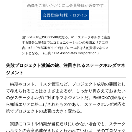
画像をご覧いただくには会員登録が必要です
会員登録(無料)・ログイン
図1 PMBOKとISO 21500の対応。※1：ステークホルダに該当
する部分は第4版ではコミュニケーションの知識エリアに包
含。※2：PMBOKガイドではプロセス名は人的資源マネジメ
ントとなる。（出典：PM Associates Corporation.）
失敗プロジェクト激減の鍵、注目されるステークホルダマネ
ジメント
納期やコスト、リスク管理など、プロジェクト成功の要因とし
て考えられることはさまざまあるが、しっかり押さえておきたい
のがステークホルダに対するマネジメントだ。PMBOKの第5版か
ら知識エリアに格上げされたものであり、ステークホルダ対応次
第でプロジェクトの成否は大きく変わる。
実際にコストや納期が当初通りにいかない場合でも、ステーク
ホルダとの合意形成がきちんと行われていれば、そのプロジェク