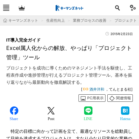
キーマンズネット
生産性向上
業務プロセスの改善
プロジェクト
2015年2月23日
IT導入完全ガイド
Excel属人化からの解放、やっぱり「プロジェクト
管理」ツール
プロジェクトを成功に導くためのマネジメント手法を駆使し、工
程表作成や進捗管理が行えるプロジェクト管理ツール。基本を振
り返りながら最新動向を徹底解説する。
[
酒井洋和
，てんとまる社]
PC用表示
関連情報
Share
Post
LINE
Hatena
特定の目標に向かって計画を立て、最適なリソースを総動員し
て目的を達成するプロジェクトは、大なり小なり日常的な業務の