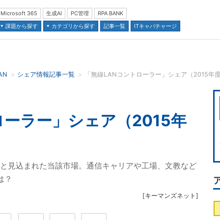
Microsoft 365
生成AI
PC管理
RPA BANK
課題から探す
カテゴリから探す
記事一覧
ITキャパチャージ
AN
シェア情報記事一覧
「無線LANコントローラー」シェア（2015
並び順：
ローラー」シェア（2015年
8億円と見込まれた当該市場。通信キャリアや工場、文教など
は？
[
キーマンズネット
]