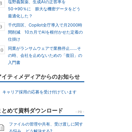
塩野義製薬、生成AIの正答率を
50→90％に 膨大な機密データをどう
最適化した？
千代田区、Copilot全庁導入で月2000時
間削減 10カ月でAIを根付かせた定着の
仕掛け
同業がランサムウェアで業務停止……そ
の時、会社を止めないための「復旧」の
入門書
アイティメディアからのお知らせ
キャリア採用の応募を受け付けています
ファイルの管理や共有、受け渡しに関す
る悩み、どう解決する?