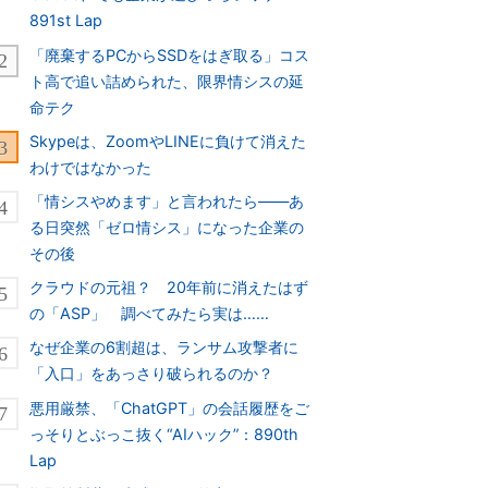
891st Lap
「廃棄するPCからSSDをはぎ取る」コス
ト高で追い詰められた、限界情シスの延
命テク
Skypeは、ZoomやLINEに負けて消えた
わけではなかった
「情シスやめます」と言われたら――あ
る日突然「ゼロ情シス」になった企業の
その後
クラウドの元祖？ 20年前に消えたはず
の「ASP」 調べてみたら実は……
なぜ企業の6割超は、ランサム攻撃者に
「入口」をあっさり破られるのか？
悪用厳禁、「ChatGPT」の会話履歴をご
っそりとぶっこ抜く“AIハック”：890th
Lap