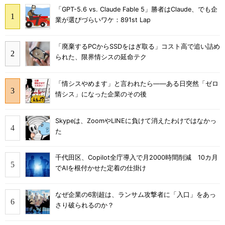
「GPT-5.6 vs. Claude Fable 5」勝者はClaude、でも企
業が選びづらいワケ：891st Lap
「廃棄するPCからSSDをはぎ取る」コスト高で追い詰め
られた、限界情シスの延命テク
「情シスやめます」と言われたら――ある日突然「ゼロ
情シス」になった企業のその後
Skypeは、ZoomやLINEに負けて消えたわけではなかっ
た
千代田区、Copilot全庁導入で月2000時間削減 10カ月
でAIを根付かせた定着の仕掛け
なぜ企業の6割超は、ランサム攻撃者に「入口」をあっ
さり破られるのか？