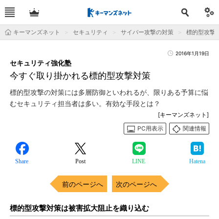
キーマンズネット
セキュリティ
サイバー攻撃の対策
標的型攻撃
2016年1月19日
セキュリティ強化塾
今すぐ取り掛かれる標的型攻撃対策
標的型攻撃の対策には多層防御といわれるが、限りある予算に悩
むセキュリティ担当者は多い。有効な手段とは？
[キーマンズネット]
PC用表示
関連情報
Share
Post
LINE
Hatena
前のページへ
次のページへ
標的型攻撃対策は被害拡大阻止を織り込む