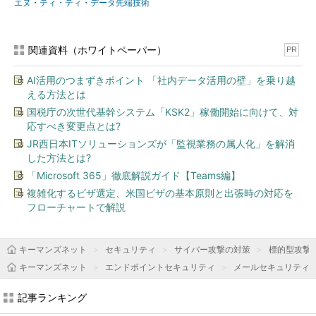
エヌ・ティ・ティ・データ先端技術
関連資料（ホワイトペーパー）
PR
AI活用のつまずきポイント 「社内データ活用の壁」を乗り越
える方法とは
国税庁の次世代基幹システム「KSK2」稼働開始に向けて、対
応すべき変更点とは?
JR西日本ITソリューションズが「監視業務の属人化」を解消
した方法とは?
「Microsoft 365」徹底解説ガイド【Teams編】
複雑化するビザ選定、米国ビザの基本原則と出張時の対応を
フローチャートで解説
キーマンズネット
セキュリティ
サイバー攻撃の対策
標的型攻撃
キーマンズネット
エンドポイントセキュリティ
メールセキュリティ
記事ランキング