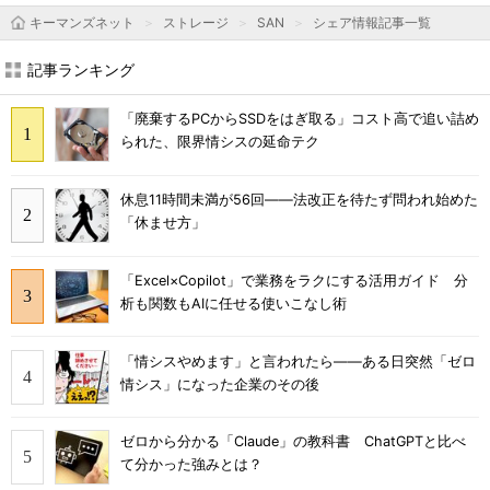
キーマンズネット
ストレージ
SAN
シェア情報記事一覧
記事ランキング
「廃棄するPCからSSDをはぎ取る」コスト高で追い詰め
られた、限界情シスの延命テク
休息11時間未満が56回――法改正を待たず問われ始めた
「休ませ方」
「Excel×Copilot」で業務をラクにする活用ガイド 分
析も関数もAIに任せる使いこなし術
「情シスやめます」と言われたら――ある日突然「ゼロ
情シス」になった企業のその後
ゼロから分かる「Claude」の教科書 ChatGPTと比べ
て分かった強みとは？