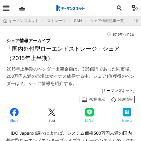
キーマンズネット
ストレージ
SAN
シェア情報記事一覧
「国
2016年4月12日
シェア情報アーカイブ
「国内外付型ローエンドストレージ」シェア
（2015年上半期）
2015年上半期のベンダー出荷金額は、325億円であった同市場。
200万円未満の市場はマイナス成長する中、シェア1位獲得のベン
ダーは？。シェア情報を紹介する。
[キーマンズネット]
PC用表示
関連情報
Share
Post
LINE
Hatena
IDC Japanの調べによれば、システム価格500万円未満の国内
外付型ローエンドエンタープライズストレージシステムの、2015