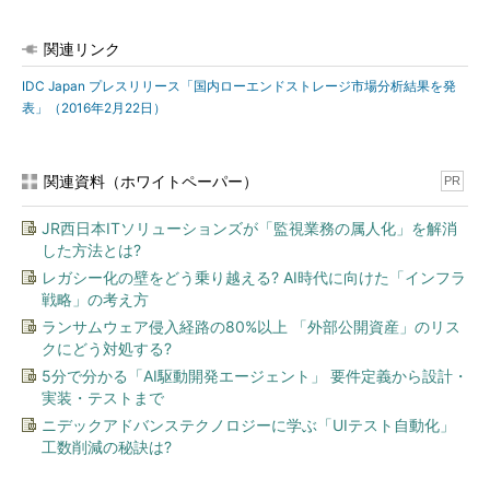
関連リンク
IDC Japan プレスリリース「国内ローエンドストレージ市場分析結果を発
表」（2016年2月22日）
関連資料（ホワイトペーパー）
PR
JR西日本ITソリューションズが「監視業務の属人化」を解消
した方法とは?
レガシー化の壁をどう乗り越える? AI時代に向けた「インフラ
戦略」の考え方
ランサムウェア侵入経路の80%以上 「外部公開資産」のリス
クにどう対処する?
5分で分かる「AI駆動開発エージェント」 要件定義から設計・
実装・テストまで
ニデックアドバンステクノロジーに学ぶ「UIテスト自動化」
工数削減の秘訣は?