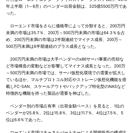
年上半期（1～6月）のベンダー出荷金額は、325億5500万円であ
った。
ローエンド市場をさらに価格帯によって分類すると、200万円
未満の市場は35.7％、200万～500万円未満の市場は64.3％を占
め、200万円未満の市場は2半期連続でマイナス成長、200万～
500万円未満は6半期連続のプラス成長となった。
200万円未満の市場は大手ベンダーのx86サーバ事業の売却な
ど市場構造の変動などが影響してマイナス成長となった。200万
～500万円未満の市場では、サーバ仮想化環境での需要が拡大し
ているほか、マルチプロトコル対応やストレージ仮想化機能を搭
載しFC-SAN、スケールアウトやバックアップ特化型のNASなど
特徴的な機能を持った製品が需要を伸ばした。
ベンダー別の市場占有率（出荷金額ベース）を見ると、1位の
ベンダーが25.8％、2位は15.8％、3位は11.7％、4位は7.5％、5
位は6.6％であった。
ローエンド市場はチャネルパートナーによる間接販売の構成比