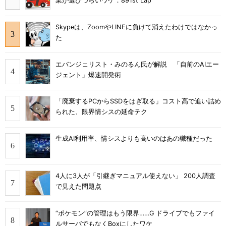
業が選びづらいワケ：891st Lap
Skypeは、ZoomやLINEに負けて消えたわけではなかっ
た
エバンジェリスト・みのるん氏が解説 「自前のAIエー
ジェント」爆速開発術
「廃棄するPCからSSDをはぎ取る」コスト高で追い詰め
られた、限界情シスの延命テク
生成AI利用率、情シスよりも高いのはあの職種だった
4人に3人が「引継ぎマニュアル使えない」 200人調査
で見えた問題点
“ポケモン”の管理はもう限界……G ドライブでもファイ
ルサーバでもなくBoxにしたワケ