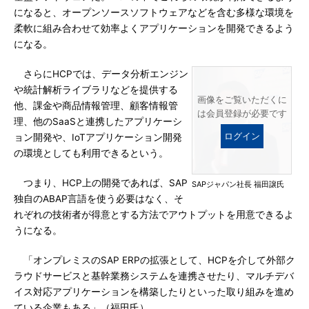
になると、オープンソースソフトウェアなどを含む多様な環境を
柔軟に組み合わせて効率よくアプリケーションを開発できるよう
になる。
さらにHCPでは、データ分析エンジン
や統計解析ライブラリなどを提供する
画像をご覧いただくに
他、課金や商品情報管理、顧客情報管
は会員登録が必要です
理、他のSaaSと連携したアプリケーシ
ログイン
ョン開発や、IoTアプリケーション開発
の環境としても利用できるという。
つまり、HCP上の開発であれば、SAP
SAPジャパン社長 福田譲氏
独自のABAP言語を使う必要はなく、そ
れぞれの技術者が得意とする方法でアウトプットを用意できるよ
うになる。
「オンプレミスのSAP ERPの拡張として、HCPを介して外部ク
ラウドサービスと基幹業務システムを連携させたり、マルチデバ
イス対応アプリケーションを構築したりといった取り組みを進め
ている企業もある」（福田氏）