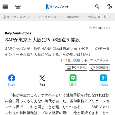
キーマンズネット
データセンター
IaaS/PaaS
特集記事一覧
2016年6月9日
KeyConductors
SAPが東京と大阪にPaaS拠点を開設
SAPジャパンが「SAP HANA Cloud Platform（HCP）」のデータ
センターを東京と大阪に開設する。その狙いは何か？
[
原田美穂
，キーマンズネット]
PC用表示
関連情報
Share
Post
LINE
Hatena
「私が学生のころ、ポケベルという連絡手段を持たなければ飲
み会に誘ってもらえない時代があった。基幹業務アプリケーショ
ンの世界で、これと同じことが起こりつつある」――SAPジャパ
ン社長の福田譲氏は、プレス発表の際に「他と接続できることの