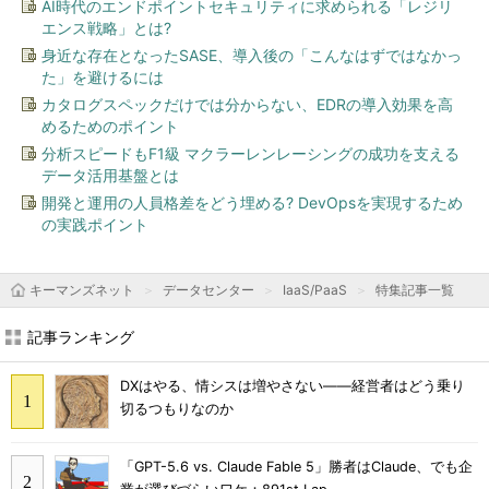
AI時代のエンドポイントセキュリティに求められる「レジリ
エンス戦略」とは?
身近な存在となったSASE、導入後の「こんなはずではなかっ
た」を避けるには
カタログスペックだけでは分からない、EDRの導入効果を高
めるためのポイント
分析スピードもF1級 マクラーレンレーシングの成功を支える
データ活用基盤とは
開発と運用の人員格差をどう埋める? DevOpsを実現するため
の実践ポイント
キーマンズネット
データセンター
IaaS/PaaS
特集記事一覧
記事ランキング
DXはやる、情シスは増やさない――経営者はどう乗り
切るつもりなのか
「GPT-5.6 vs. Claude Fable 5」勝者はClaude、でも企