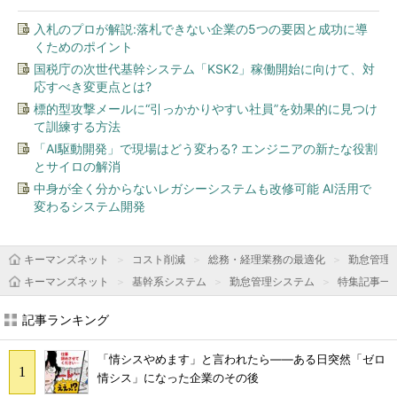
入札のプロが解説:落札できない企業の5つの要因と成功に導
くためのポイント
国税庁の次世代基幹システム「KSK2」稼働開始に向けて、対
応すべき変更点とは?
標的型攻撃メールに“引っかかりやすい社員”を効果的に見つけ
て訓練する方法
「AI駆動開発」で現場はどう変わる? エンジニアの新たな役割
とサイロの解消
中身が全く分からないレガシーシステムも改修可能 AI活用で
変わるシステム開発
キーマンズネット
コスト削減
総務・経理業務の最適化
勤怠管理
キーマンズネット
基幹系システム
勤怠管理システム
特集記事一
記事ランキング
「情シスやめます」と言われたら――ある日突然「ゼロ
情シス」になった企業のその後