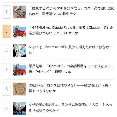
「廃棄するPCからSSDをはぎ取る」コスト高で追い詰め
られた、限界情シスの延命テク
「GPT-5.6 vs. Claude Fable 5」勝者はClaude、でも企
業が選びづらいワケ：891st Lap
Skypeは、ZoomやLINEに負けて消えたわけではなかっ
た
悪用厳禁、「ChatGPT」の会話履歴をごっそりとぶっこ
抜く“AIハック”：890th Lap
DXはやる、情シスは増やさない――経営者はどう乗り
切るつもりなのか
なぜ企業の6割超は、ランサム攻撃者に「入口」をあっ
さり破られるのか？