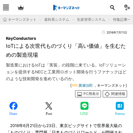
キーマンズネット
基幹系システム
生産管理システム
特集記事一
2016年7月11日
KeyConductors
IoTによる次世代ものづくり「高い価値」を生むた
めの製造現場
製造業におけるIoTは「実装」の段階に来ている。IoTソリューシ
ョンを提供するNECと工業用ロボット開発を行うファナックはど
のような技術開発を進めているのか。
[
廣瀬治郎
，キーマンズネット]
PC用表示
関連情報
Share
Post
LINE
Hatena
2016年6月21日から23日、東京ビッグサイトで世界最大級の
「ものづくり」専門展「日本ものづくりワールド」が開催され