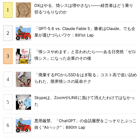
DXはやる、情シスは増やさない――経営者はどう乗り
切るつもりなのか
「GPT-5.6 vs. Claude Fable 5」勝者はClaude、でも企
業が選びづらいワケ：891st Lap
「情シスやめます」と言われたら――ある日突然「ゼロ
情シス」になった企業のその後
「廃棄するPCからSSDをはぎ取る」コスト高で追い詰め
られた、限界情シスの延命テク
Skypeは、ZoomやLINEに負けて消えたわけではなかっ
た
悪用厳禁、「ChatGPT」の会話履歴をごっそりとぶっこ
抜く“AIハック”：890th Lap