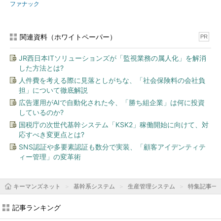
ファナック
関連資料（ホワイトペーパー）
PR
JR西日本ITソリューションズが「監視業務の属人化」を解消
した方法とは?
人件費を考える際に見落としがちな、「社会保険料の会社負
担」について徹底解説
広告運用がAIで自動化された今、「勝ち組企業」は何に投資
しているのか?
国税庁の次世代基幹システム「KSK2」稼働開始に向けて、対
応すべき変更点とは?
SNS認証や多要素認証も数分で実装、「顧客アイデンティテ
ィー管理」の変革術
キーマンズネット
基幹系システム
生産管理システム
特集記事一
記事ランキング