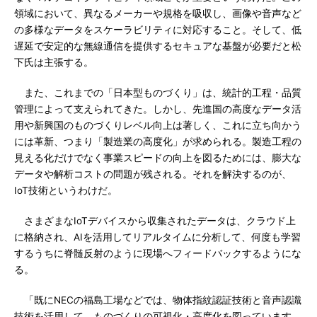
領域において、異なるメーカーや規格を吸収し、画像や音声など
の多様なデータをスケーラビリティに対応すること。そして、低
遅延で安定的な無線通信を提供するセキュアな基盤が必要だと松
下氏は主張する。
また、これまでの「日本型ものづくり」は、統計的工程・品質
管理によって支えられてきた。しかし、先進国の高度なデータ活
用や新興国のものづくりレベル向上は著しく、これに立ち向かう
には革新、つまり「製造業の高度化」が求められる。製造工程の
見える化だけでなく事業スピードの向上を図るためには、膨大な
データや解析コストの問題が残される。それを解決するのが、
IoT技術というわけだ。
さまざまなIoTデバイスから収集されたデータは、クラウド上
に格納され、AIを活用してリアルタイムに分析して、何度も学習
するうちに脊髄反射のように現場へフィードバックするようにな
る。
「既にNECの福島工場などでは、物体指紋認証技術と音声認識
技術を活用して、ものづくりの可視化・高度化を図っています。