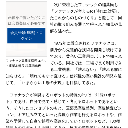
次に登壇したファナックの稲葉氏も
「ファナックが考えるIoT時代に対応し
画像をご覧いただくに
たこれからのものづくり」と題して、同
は会員登録が必要です
社の取り組みを通じて得られた知見や見
解を述べた。
会員登録(無料)・ロ
グイン
1972年に設立されたファナックは、
前身から先進的な技術を開発し続けてき
ており、黄色い工業用ロボットで知られ
ファナック専務取締役ロボッ
ている。同社では、工場で長く利用でき
ト事業本部長 稲葉清典氏
る工業機器、「壊れない」「壊れる前に
知らせる」「壊れてもすぐ直せる」信頼性の高い機器の開発を通
じて、「止まらない工場の実現」を目指してきた。
ファナックが開発するロボットの特長の1つは「知能ロボッ
ト」であり、自分で見て・感じて・考えるロボットであるとい
う。そうしたコンセプトのもと、医薬品高速整列、高速検査ビジ
ョン、ギア組み立てといった高度な作業を行えるロボットや、作
業を学習して自身で処理を高速化していくロボットなど、100種
類以上のロボットを開発してきた。日本の製造業における自動化