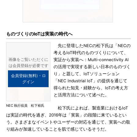
ものづくりのIoTは実装の時代へ
先に登壇したNECの松下氏は「NECの
考えるIoT時代のものづくりについて、
画像をご覧いただくに
実証から実装へ：Multi-connectivity AI
は会員登録が必要です
の活用で実現する新しい日本のものづく
り」と題して、IoTソリューション
会員登録(無料)・ロ
「NEC Industrial IoT」の提供を通じて
グイン
得られた知見・経験から、IoTの考え方
と活用方法について述べた。
NEC 執行役員 松下裕氏
松下氏によれば、製造業におけるIoT
は実証の時代を過ぎ、2016年は「実装」の段階に来ているとい
う。さまざまなイベントやユーザーの対応を通じて、実装への取
り組みが加速していることを肌で感じているそうだ。