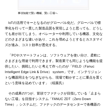
事項知能で賢い機械、賢い工場へ
IoTの活用でキーとなるのがグローバル化だ。グローバルで標
準化を行って一貫した製造品質を実現しようと思っても、どうし
ても差が出てしまう。オペレーターや利用している機器、文化な
どのさまざまな違いがあり、これを埋めようとするとカスタマイ
ズが進み、コスト効率が悪化する。
「PCやスマートフォンは、ソフトウェアを使い分け、柔軟に
さまざまな用途で利用できます。製造業でも同じような機能を提
供したい、挑戦したいと考えて作ったのが「FIELD（Fanuc
Intelligent Edge Link & Drive） system」です。インテリジェン
トな機器同士をつなぎながらも、現場で動かすことに重点を置く
という意味を込めています」（稲葉氏）
その成果の1つが、冒頭でファナックが目指している「止まら
ない工場」を目指すシステム「FANUC ZDT（Zero Down
Time）」システムだ。ファナックのデータセンターで各機器の