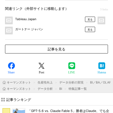
関連リンク（外部サイトに移動します）
3 links
Tableau Japan
ク
見る
ガートナー ジャパン
見る
記事を見る
Share
Post
LINE
Hatena
キーマンズネット
生産性向上
データ分析の実現
BI／BA／OLAP
キーマンズネット
データ分析
BI
特集記事一覧
記事ランキング
「GPT-5.6 vs. Claude Fable 5」勝者はClaude、でも企