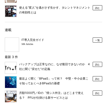
使える“変人”を逃がさず生かす、タレントマネジメント
読む
の有効性とは
連載
IT導入完全ガイド
一覧
506 Articles
最新 3 件
バックアップは正常なのに、なぜ復旧できないのか 4
読む
社に聞く"戻せた"の定義
最近よく聞く「BPaaS」って何？ 中堅・中小企業こ
読む
そ知っておくべきBPaaSの基礎
月額1000円／IDの「情シス外注」はどこまで使え
読む
る？ PFUが仕掛ける新サービスとは