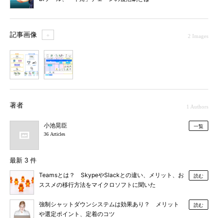
記事画像
＋
2 Images
1
2
著者
1 Authors
小池晃臣
一覧
36 Articles
最新 3 件
Teamsとは？ SkypeやSlackとの違い、メリット、お
読む
ススメの移行方法をマイクロソフトに聞いた
強制シャットダウンシステムは効果あり？ メリット
読む
や選定ポイント、定着のコツ