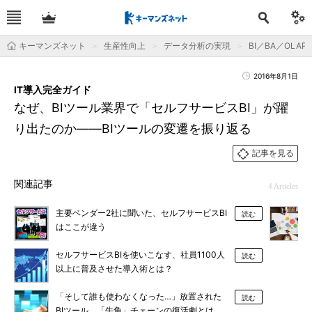
キーマンズネット
生産性向上
データ分析の実現
BI／BA／OLAP
2016年8月1日
IT導入完全ガイド
なぜ、BIツール業界で「セルフサービスBI」が躍
り出たのか――BIツールの変遷を振り返る
記事を見る
関連記事
4 Articles
主要ベンダー2社に聞いた、セルフサービスBI
読む
はここが違う
セルフサービスBIを使いこなす、社員1100人
読む
以上に普及させた導入術とは？
「そして誰も使わなくなった…」放置された
読む
BIツール、「牛角」チェーンの復活劇とは