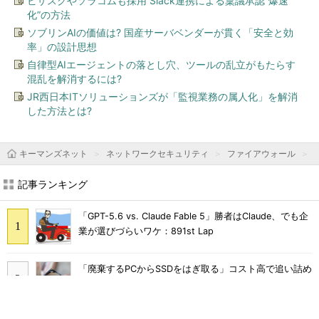
ビザスクやソラコムも採用 Slack連携による稟議承認“爆速
化”の方法
ソブリンAIの価値は? 国産サーバベンダーが貫く「安全と効
率」の設計思想
自律型AIエージェントの落とし穴、ツールの乱立がもたらす
混乱を解消するには?
JR西日本ITソリューションズが「監視業務の属人化」を解消
した方法とは?
キーマンズネット
ネットワークセキュリティ
ファイアウォール
記事ランキング
「GPT-5.6 vs. Claude Fable 5」勝者はClaude、でも企
業が選びづらいワケ：891st Lap
「廃棄するPCからSSDをはぎ取る」コスト高で追い詰め
られた、限界情シスの延命テク