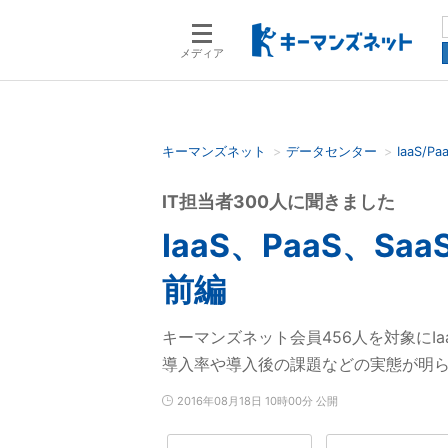
メディア
キーマンズネット
データセンター
IaaS/Pa
検索語を入力してください
IT担当者300人に聞きました
IaaS、PaaS、S
前編
キーマンズネット会員456人を対象にIa
導入率や導入後の課題などの実態が明
2016年08月18日 10時00分 公開