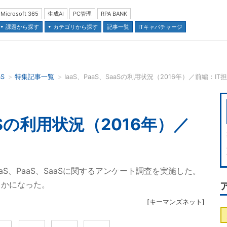
Microsoft 365
生成AI
PC管理
RPA BANK
課題から探す
カテゴリから探す
記事一覧
ITキャパチャージ
aS
特集記事一覧
IaaS、PaaS、SaaSの利用状況（2016年）／前編：I
並び順：
aaSの利用状況（2016年）／
aS、PaaS、SaaSに関するアンケート調査を実施した。
らかになった。
[
キーマンズネット
]