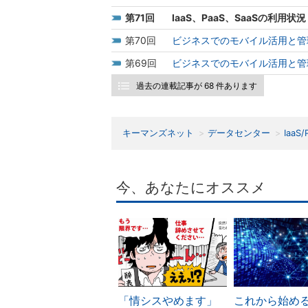
71
IaaS、PaaS、SaaSの利用状
70
ビジネスでのモバイル活用と管理
69
ビジネスでのモバイル活用と管理
過去の連載記事が 68 件あります
キーマンズネット
データセンター
IaaS/