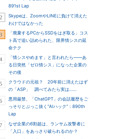
891st Lap
Skypeは、ZoomやLINEに負けて消えた
わけではなかった
「廃棄するPCからSSDをはぎ取る」コス
ト高で追い詰められた、限界情シスの延
命テク
「情シスやめます」と言われたら――あ
る日突然「ゼロ情シス」になった企業の
その後
クラウドの元祖？ 20年前に消えたはず
の「ASP」 調べてみたら実は……
悪用厳禁、「ChatGPT」の会話履歴をご
っそりとぶっこ抜く“AIハック”：890th
Lap
なぜ企業の6割超は、ランサム攻撃者に
「入口」をあっさり破られるのか？