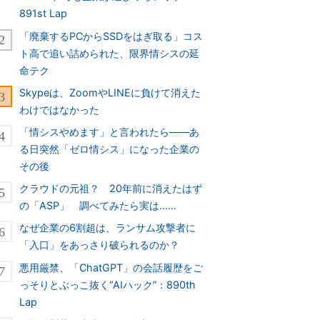
891st Lap
「廃棄するPCからSSDをはぎ取る」コス
ト高で追い詰められた、限界情シスの延
命テク
Skypeは、ZoomやLINEに負けて消えた
わけではなかった
「情シスやめます」と言われたら――あ
る日突然「ゼロ情シス」になった企業の
その後
クラウドの元祖？ 20年前に消えたはず
の「ASP」 調べてみたら実は……
なぜ企業の6割超は、ランサム攻撃者に
「入口」をあっさり破られるのか？
悪用厳禁、「ChatGPT」の会話履歴をご
っそりとぶっこ抜く“AIハック”：890th
Lap