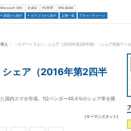
Microsoft 365
生成AI
PC管理
RPA BANK
課題から探す
カテゴリから探す
記事一覧
ITキャパチャージ
の導入
「スマートフォン」シェア（2016年第2四半期）：シェア情報アー
並び順：
シェア（2016年第2四半
った国内スマホ市場。1位ベンダー49.4％のシェア率を獲
[
キーマンズネット
]