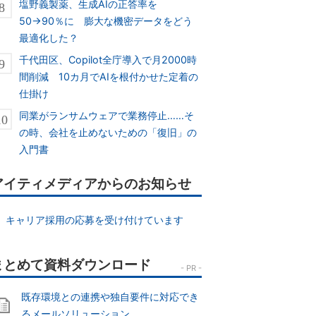
塩野義製薬、生成AIの正答率を
50→90％に 膨大な機密データをどう
最適化した？
千代田区、Copilot全庁導入で月2000時
間削減 10カ月でAIを根付かせた定着の
仕掛け
同業がランサムウェアで業務停止……そ
の時、会社を止めないための「復旧」の
入門書
アイティメディアからのお知らせ
キャリア採用の応募を受け付けています
既存環境との連携や独自要件に対応でき
るメールソリューション