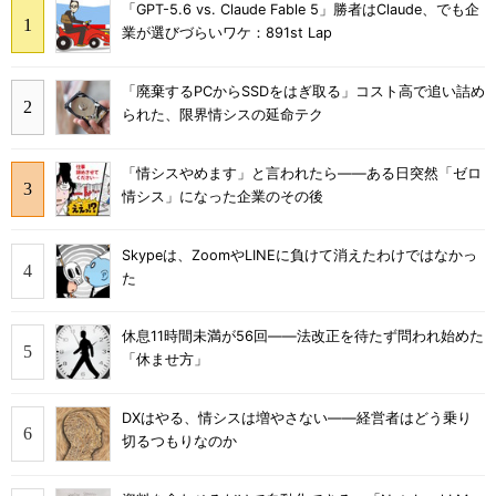
「GPT-5.6 vs. Claude Fable 5」勝者はClaude、でも企
業が選びづらいワケ：891st Lap
「廃棄するPCからSSDをはぎ取る」コスト高で追い詰め
られた、限界情シスの延命テク
「情シスやめます」と言われたら――ある日突然「ゼロ
情シス」になった企業のその後
Skypeは、ZoomやLINEに負けて消えたわけではなかっ
た
休息11時間未満が56回――法改正を待たず問われ始めた
「休ませ方」
DXはやる、情シスは増やさない――経営者はどう乗り
切るつもりなのか