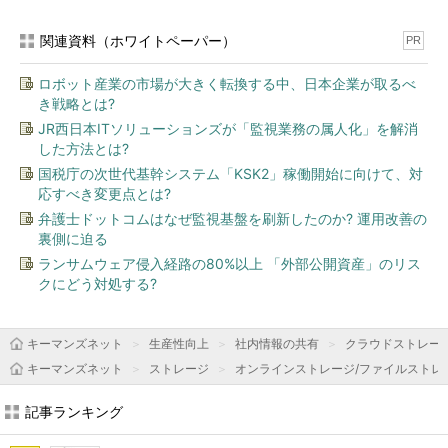
関連資料（ホワイトペーパー）
PR
ロボット産業の市場が大きく転換する中、日本企業が取るべ
き戦略とは?
JR西日本ITソリューションズが「監視業務の属人化」を解消
した方法とは?
国税庁の次世代基幹システム「KSK2」稼働開始に向けて、対
応すべき変更点とは?
弁護士ドットコムはなぜ監視基盤を刷新したのか? 運用改善の
裏側に迫る
ランサムウェア侵入経路の80%以上 「外部公開資産」のリス
クにどう対処する?
キーマンズネット
生産性向上
社内情報の共有
クラウドストレー
キーマンズネット
ストレージ
オンラインストレージ/ファイルストレ
記事ランキング