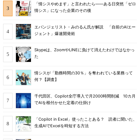
「情シスやめます」と言われたら――ある日突然「ゼロ
情シス」になった企業のその後
エバンジェリスト・みのるん氏が解説 「自前のAIエー
ジェント」爆速開発術
Skypeは、ZoomやLINEに負けて消えたわけではなかっ
た
情シスが「勤務時間の30％」を奪われている業務って
何？【調査】
千代田区、Copilot全庁導入で月2000時間削減 10カ月
でAIを根付かせた定着の仕掛け
「Copilot in Excel」使ったことある？ 読者に聞いた、
生成AIでExcelを時短する方法