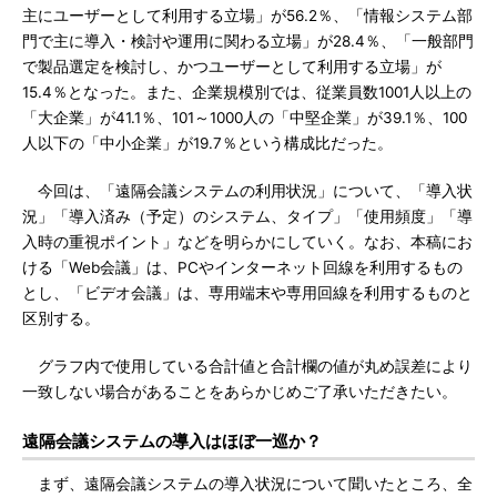
主にユーザーとして利用する立場」が56.2％、「情報システム部
門で主に導入・検討や運用に関わる立場」が28.4％、「一般部門
で製品選定を検討し、かつユーザーとして利用する立場」が
15.4％となった。また、企業規模別では、従業員数1001人以上の
「大企業」が41.1％、101～1000人の「中堅企業」が39.1％、100
人以下の「中小企業」が19.7％という構成比だった。
今回は、「遠隔会議システムの利用状況」について、「導入状
況」「導入済み（予定）のシステム、タイプ」「使用頻度」「導
入時の重視ポイント」などを明らかにしていく。なお、本稿にお
ける「Web会議」は、PCやインターネット回線を利用するもの
とし、「ビデオ会議」は、専用端末や専用回線を利用するものと
区別する。
グラフ内で使用している合計値と合計欄の値が丸め誤差により
一致しない場合があることをあらかじめご了承いただきたい。
遠隔会議システムの導入はほぼ一巡か？
まず、遠隔会議システムの導入状況について聞いたところ、全