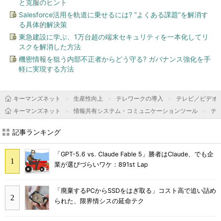
と克服のヒント
Salesforce活用を軌道に乗せるには? “よくある課題”を解消す
る具体的解決策
東急建設に学ぶ、1万台超の端末セキュリティを一本化してリ
スクを解消した方法
機密情報を狙う内部不正者からどう守る? ガバナンス強化を手
軽に実現する方法
キーマンズネット
生産性向上
テレワークの導入
テレビ／ビデオ
キーマンズネット
情報共有システム・コミュニケーションツール
テ
記事ランキング
「GPT-5.6 vs. Claude Fable 5」勝者はClaude、でも企
業が選びづらいワケ：891st Lap
「廃棄するPCからSSDをはぎ取る」コスト高で追い詰め
られた、限界情シスの延命テク