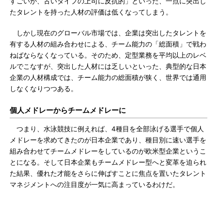
すごいが、古いタイプの上司に反抗的」といった、一点に突出し
たタレントを持った人材の評価は低くなってしまう。
しかし現在のグローバル市場では、企業は突出したタレントを
有する人材の組み合わせによる、チーム能力の「総面積」で戦わ
ねばならなくなっている。そのため、定型業務を平均以上のレベ
ルでこなすが、突出した人材には乏しいといった、典型的な日本
企業の人材構成では、チーム能力の総面積が狭く、世界では通用
しなくなりつつある。
個人メドレーからチームメドレーに
つまり、水泳競技に例えれば、4種目を全部泳げる選手で個人
メドレーを求めてきたのが日本企業であり、種目別に速い選手を
組み合わせてチームメドレーをしているのが欧米型企業というこ
とになる。そして日本企業もチームメドレー型へと変革を迫られ
た結果、優れた才能をさらに伸ばすことに焦点を置いたタレント
マネジメントへの注目度が一気に高まっているわけだ。