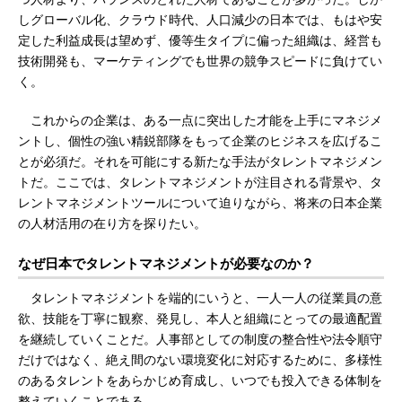
しグローバル化、クラウド時代、人口減少の日本では、もはや安
定した利益成長は望めず、優等生タイプに偏った組織は、経営も
技術開発も、マーケティングでも世界の競争スピードに負けてい
く。
これからの企業は、ある一点に突出した才能を上手にマネジメ
ントし、個性の強い精鋭部隊をもって企業のヒジネスを広げるこ
とが必須だ。それを可能にする新たな手法がタレントマネジメン
トだ。ここでは、タレントマネジメントが注目される背景や、タ
レントマネジメントツールについて迫りながら、将来の日本企業
の人材活用の在り方を探りたい。
なぜ日本でタレントマネジメントが必要なのか？
タレントマネジメントを端的にいうと、一人一人の従業員の意
欲、技能を丁寧に観察、発見し、本人と組織にとっての最適配置
を継続していくことだ。人事部としての制度の整合性や法令順守
だけではなく、絶え間のない環境変化に対応するために、多様性
のあるタレントをあらかじめ育成し、いつでも投入できる体制を
整えていくことである。