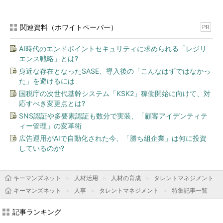
関連資料（ホワイトペーパー）
PR
AI時代のエンドポイントセキュリティに求められる「レジリ
エンス戦略」とは?
身近な存在となったSASE、導入後の「こんなはずではなかっ
た」を避けるには
国税庁の次世代基幹システム「KSK2」稼働開始に向けて、対
応すべき変更点とは?
SNS認証や多要素認証も数分で実装、「顧客アイデンティテ
ィー管理」の変革術
広告運用がAIで自動化された今、「勝ち組企業」は何に投資
しているのか?
キーマンズネット
人材活用
人材の育成
タレントマネジメント
キーマンズネット
人事
タレントマネジメント
特集記事一覧
記事ランキング