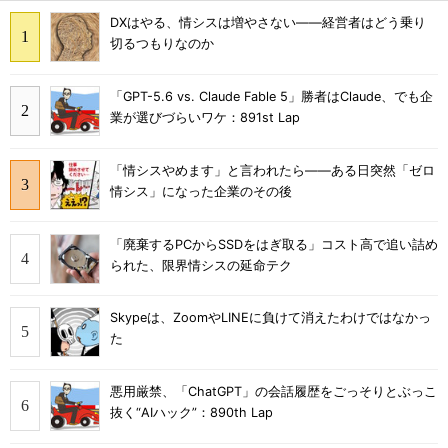
DXはやる、情シスは増やさない――経営者はどう乗り
切るつもりなのか
「GPT-5.6 vs. Claude Fable 5」勝者はClaude、でも企
業が選びづらいワケ：891st Lap
「情シスやめます」と言われたら――ある日突然「ゼロ
情シス」になった企業のその後
「廃棄するPCからSSDをはぎ取る」コスト高で追い詰め
られた、限界情シスの延命テク
Skypeは、ZoomやLINEに負けて消えたわけではなかっ
た
悪用厳禁、「ChatGPT」の会話履歴をごっそりとぶっこ
抜く“AIハック”：890th Lap