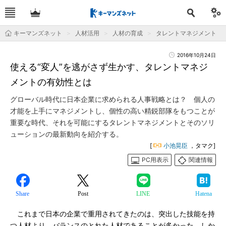
キーマンズネット
人材活用
人材の育成
タレントマネジメント
2016年10月24日
使える“変人”を逃がさず生かす、タレントマネジ
メントの有効性とは
グローバル時代に日本企業に求められる人事戦略とは？ 個人の
才能を上手にマネジメントし、個性の高い精鋭部隊をもつことが
重要な時代、それを可能にするタレントマネジメントとそのソリ
ューションの最新動向を紹介する。
[
小池晃臣
，タマク]
PC用表示
関連情報
Share
Post
LINE
Hatena
これまで日本の企業で重用されてきたのは、突出した技能を持
つ人材より、バランスのとれた人材であることが多かった。しか