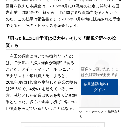
回目を数えた本調査は、2016年8月にIT戦略の決定に関与する国
内企業、2685件の回答から、ITに関する投資動向をまとめたも
のだ。この結果は報告書として2016年11月中旬に販売される予定
であるが、そのトピックスを紹介しよう。
「思った以上にIT予算は拡大中」そして「新規分野への投
資」も
今回の調査において特徴的だったの
は、IT予算の「拡大傾向が顕著”である
ことだ。アイ・ティ・アール シニア・
画像をご覧いただくに
は会員登録が必要です
アナリストの舘野真人氏によると、
2016年度にIT投資を増額した企業の割合
会員登録(無料)・ロ
は28.5％で、4分の1を超えている。一
グイン
方、減額とした企業は10％を割り込む結
果となった。多くの企業は横ばい以上の
IT投資を考えているということになる。
シニア・アナリスト 舘野真人
氏