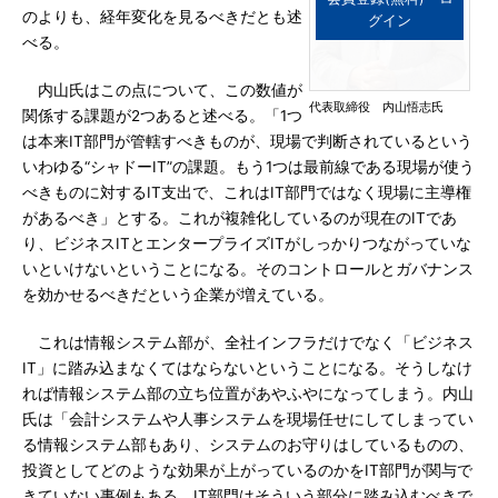
のよりも、経年変化を見るべきだとも述
グイン
べる。
内山氏はこの点について、この数値が
代表取締役 内山悟志氏
関係する課題が2つあると述べる。「1つ
は本来IT部門が管轄すべきものが、現場で判断されているという
いわゆる“シャドーIT”の課題。もう1つは最前線である現場が使う
べきものに対するIT支出で、これはIT部門ではなく現場に主導権
があるべき」とする。これが複雑化しているのが現在のITであ
り、ビジネスITとエンタープライズITがしっかりつながっていな
いといけないということになる。そのコントロールとガバナンス
を効かせるべきだという企業が増えている。
これは情報システム部が、全社インフラだけでなく「ビジネス
IT」に踏み込まなくてはならないということになる。そうしなけ
れば情報システム部の立ち位置があやふやになってしまう。内山
氏は「会計システムや人事システムを現場任せにしてしまってい
る情報システム部もあり、システムのお守りはしているものの、
投資としてどのような効果が上がっているのかをIT部門が関与で
きていない事例もある。IT部門はそういう部分に踏み込むべきで