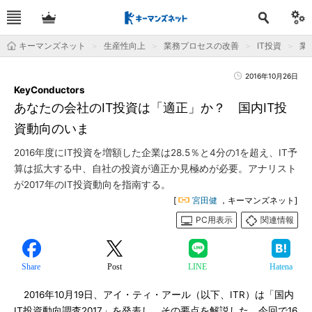
キーマンズネット
生産性向上
業務プロセスの改善
IT投資
業
2016年10月26日
KeyConductors
あなたの会社のIT投資は「適正」か？ 国内IT投
資動向のいま
2016年度にIT投資を増額した企業は28.5％と4分の1を超え、IT予
算は拡大する中、自社の投資が適正か見極めが必要。アナリスト
が2017年のIT投資動向を指南する。
[
宮田健
，キーマンズネット]
PC用表示
関連情報
Share
Post
LINE
Hatena
2016年10月19日、アイ・ティ・アール（以下、ITR）は「国内
IT投資動向調査2017」を発表し、その要点を解説した。今回で16