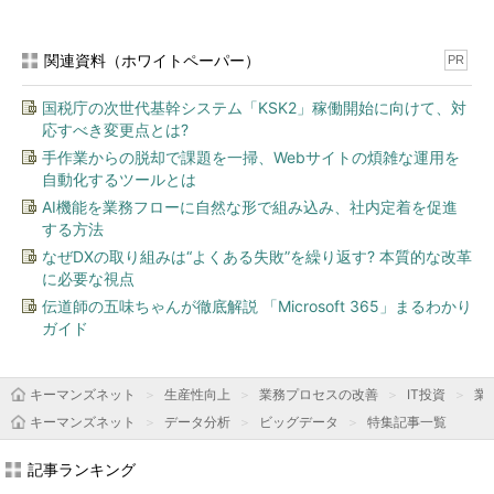
関連資料（ホワイトペーパー）
PR
国税庁の次世代基幹システム「KSK2」稼働開始に向けて、対
応すべき変更点とは?
手作業からの脱却で課題を一掃、Webサイトの煩雑な運用を
自動化するツールとは
AI機能を業務フローに自然な形で組み込み、社内定着を促進
する方法
なぜDXの取り組みは“よくある失敗”を繰り返す? 本質的な改革
に必要な視点
伝道師の五味ちゃんが徹底解説 「Microsoft 365」まるわかり
ガイド
キーマンズネット
生産性向上
業務プロセスの改善
IT投資
業
キーマンズネット
データ分析
ビッグデータ
特集記事一覧
記事ランキング