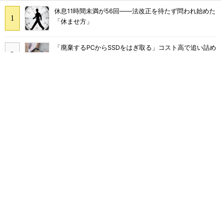
休息11時間未満が56回――法改正を待たず問われ始めた
「休ませ方」
「廃棄するPCからSSDをはぎ取る」コスト高で追い詰め
られた、限界情シスの延命テク
「情シスやめます」と言われたら――ある日突然「ゼロ
情シス」になった企業のその後
塩野義製薬、生成AIの正答率を50→90％に 膨大な機
密データをどう最適化した？
千代田区、Copilot全庁導入で月2000時間削減 10カ月
でAIを根付かせた定着の仕掛け
2026年上半期のセキュリティ事故、727件から見えた2
つの注目点